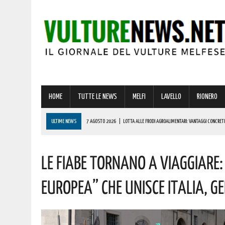
HOME
TUTTE LE NEWS
MELFI
LAVELLO
RIONERO
ULTIME NEWS
7 AGOSTO 2026
|
LOTTA ALLE FRODI AGROALIMENTARI: VANTAGGI CONCRETI
7 AGOSTO 2026
|
GIOCHI DEL MEDITERRANEO TARANTO 2026: CONVOCATA LA FIORETTISTA LUC
Le Fiabe Tornano A Viaggiare
7 AGOSTO 2026
|
BASILICATA: COLPO DA OLTRE 19000 EURO! AUGURI AL VINCITORE
7 AGOSTO 2026
|
GINESTRA PRONTA A CELEBRARE LA PATRONA, MARIA SS. DI COSTANTINOPOLI
Europea” Che Unisce Italia, 
7 AGOSTO 2026
|
SICCITÀ, PIÙ CARBURANTE AGRICOLO AGEVOLATO ALLE AZIENDE LUCANE: IL