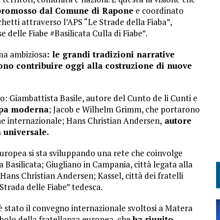
, promosso dal Comune di Rapone
e coordinato
etti attraverso l’APS “Le Strade della Fiaba”,
elle Fiabe #Basilicata Culla di Fiabe”.
ma ambiziosa
: le grandi tradizioni narrative
no contribuire oggi alla costruzione di nuove
 Giambattista Basile, autore del Cunto de li Cunti e
ropa moderna
; Jacob e Wilhelm Grimm, che portarono
ne internazionale; Hans Christian Andersen,
autore
a universale.
europea si sta sviluppando una rete che coinvolge
 Basilicata; Giugliano in Campania, città legata alla
 Hans Christian Andersen; Kassel, città dei fratelli
Strada delle Fiabe” tedesca.
 stato il convegno internazionale svoltosi a Matera
mbolo della fratellanza europea, che
ha riunito