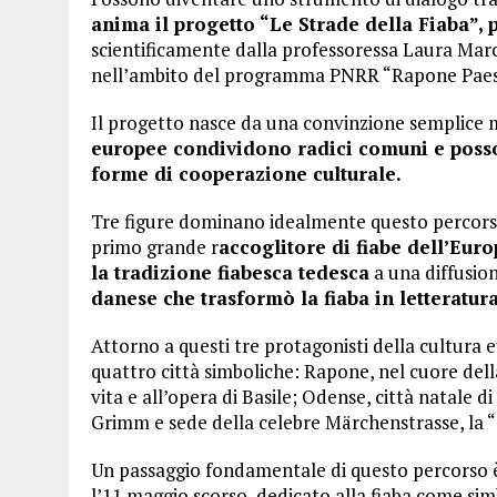
anima il progetto “Le Strade della Fiaba”
scientificamente dalla professoressa Laura March
nell’ambito del programma PNRR “Rapone Paese d
Il progetto nasce da una convinzione semplice 
europee condividono radici comuni e posso
forme di cooperazione culturale.
Tre figure dominano idealmente questo percorso:
primo grande r
accoglitore di fiabe dell’Eu
la tradizione fiabesca tedesca
a una diffusio
danese che trasformò la fiaba in letteratur
Attorno a questi tre protagonisti della cultura 
quattro città simboliche: Rapone, nel cuore della
vita e all’opera di Basile; Odense, città natale di
Grimm e sede della celebre Märchenstrasse, la “
Un passaggio fondamentale di questo percorso è
l’11 maggio scorso, dedicato alla fiaba come si