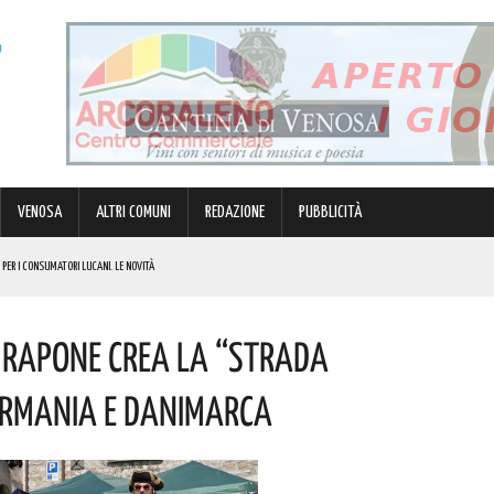
VENOSA
ALTRI COMUNI
REDAZIONE
PUBBLICITÀ
 PER I CONSUMATORI LUCANI. LE NOVITÀ
ANA PALUMBO. IN BOCCA AL LUPO!
: Rapone Crea La “strada
. ECCO IL PROGRAMMA
Germania E Danimarca
 PROVVEDIMENTO