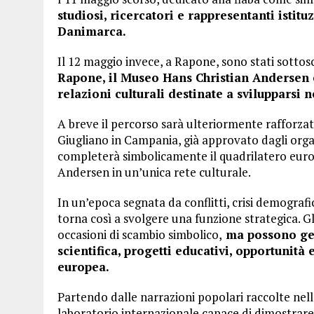
studiosi, ricercatori e rappresentanti istit
Danimarca.
Il 12 maggio invece, a Rapone, sono stati sottosc
Rapone, il Museo Hans Christian Andersen 
relazioni culturali destinate a svilupparsi 
A breve il percorso sarà ulteriormente rafforza
Giugliano in Campania, già approvato dagli organ
completerà simbolicamente il quadrilatero europ
Andersen in un’unica rete culturale.
In un’epoca segnata da conflitti, crisi demograf
torna così a svolgere una funzione strategica. G
occasioni di scambio simbolico,
ma possono gen
scientifica, progetti educativi, opportunit
europea.
Partendo dalle narrazioni popolari raccolte ne
laboratorio internazionale capace di dimostrar