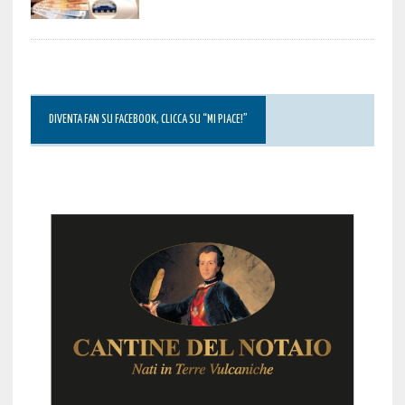
DIVENTA FAN SU FACEBOOK, CLICCA SU “MI PIACE!”