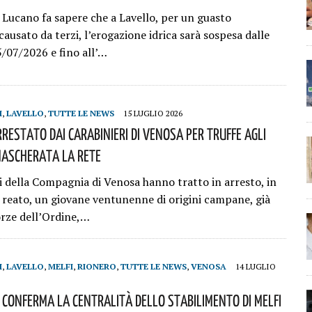
Lucano fa sapere che a Lavello, per un guasto
ausato da terzi, l’erogazione idrica sarà sospesa dalle
5/07/2026 e fino all’…
I
,
LAVELLO
,
TUTTE LE NEWS
15 LUGLIO 2026
restato Dai Carabinieri Di Venosa Per Truffe Agli
mascherata La Rete
ri della Compagnia di Venosa hanno tratto in arresto, in
i reato, un giovane ventunenne di origini campane, già
orze dell’Ordine,…
I
,
LAVELLO
,
MELFI
,
RIONERO
,
TUTTE LE NEWS
,
VENOSA
14 LUGLIO
 Conferma La Centralità Dello Stabilimento Di Melfi