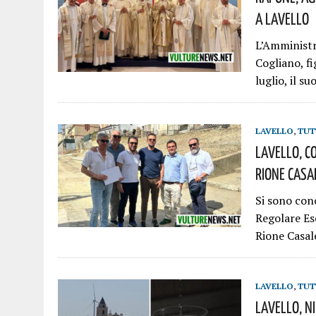
A Lavello
L’Amministr
Cogliano, fi
luglio, il 
LAVELLO
,
TUT
Lavello, Co
Rione Casa
Si sono conc
Regolare Es
Rione Casa
LAVELLO
,
TUT
Lavello, N