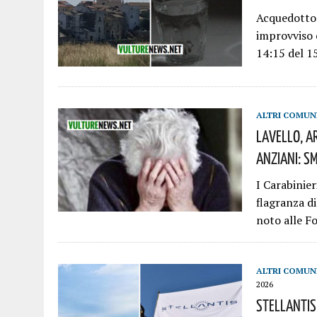
Acquedotto 
improvviso c
14:15 del 1
ALTRI COMUN
Lavello, Ar
Anziani: S
I Carabinie
flagranza d
noto alle F
ALTRI COMUN
2026
Stellantis