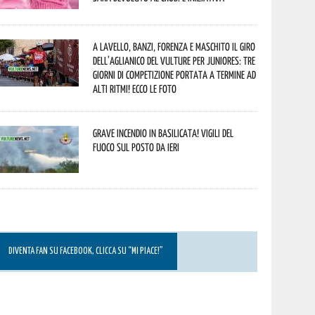
A Lavello, Banzi, Forenza e Maschito il Giro
dell’Aglianico del Vulture per juniores: tre
giorni di competizione portata a termine ad
alti ritmi! Ecco le foto
Grave incendio in Basilicata! Vigili del
fuoco sul posto da ieri
DIVENTA FAN SU FACEBOOK, CLICCA SU “MI PIACE!”