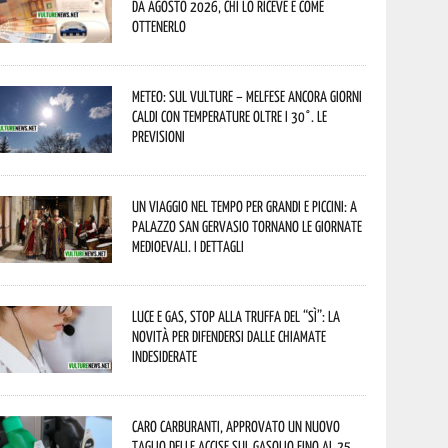
da agosto 2026, chi lo riceve e come
ottenerlo
Meteo: sul Vulture – melfese ancora giorni
caldi con temperature oltre i 30°. Le
previsioni
Un viaggio nel tempo per grandi e piccini: a
Palazzo San Gervasio tornano le Giornate
Medioevali. I dettagli
Luce e gas, stop alla truffa del “Sì”: la
novità per difendersi dalle chiamate
indesiderate
Caro carburanti, approvato un nuovo
taglio delle accise sul gasolio fino al 25