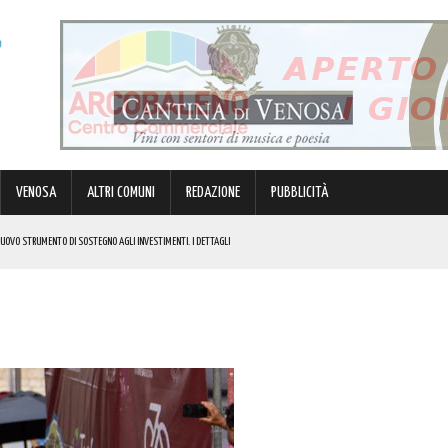
VENOSA
ALTRI COMUNI
REDAZIONE
PUBBLICITÀ
 NUOVO STRUMENTO DI SOSTEGNO AGLI INVESTIMENTI. I DETTAGLI
N 63ENNE. I DETTAGLI
E I COSTI ATTESI
R GRANDI E PICCINI