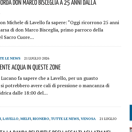
corda Don Marco Bisceglia A 25 Anni Dalla
don Michele di Lavello fa sapere: “Oggi ricorrono 25 anni
arsa di don Marco Bisceglia, primo parroco della
el Sacro Cuore…
TE LE NEWS
21 LUGLIO 2026
iente Acqua In Queste Zone
Lucano fa sapere che a Lavello, per un guasto
 si potrebbero avere cali di pressione o mancanza di
idrica dalle 18:00 del…
I
,
LAVELLO
,
MELFI
,
RIONERO
,
TUTTE LE NEWS
,
VENOSA
21 LUGLIO