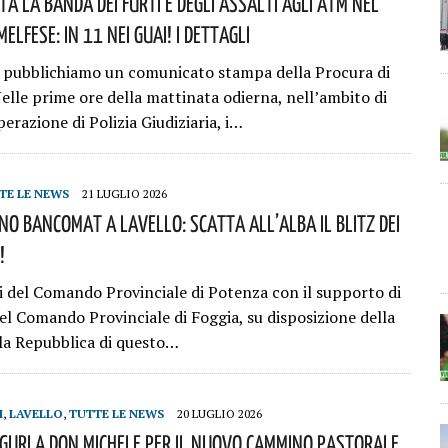
a La Banda Dei Furti E Degli Assalti Agli ATM Nel
elfese: In 11 Nei Guai! I Dettagli
 pubblichiamo un comunicato stampa della Procura di
elle prime ore della mattinata odierna, nell’ambito di
erazione di Polizia Giudiziaria, i…
TE LE NEWS
21 LUGLIO 2026
o Bancomat A Lavello: Scatta All’alba Il Blitz Dei
!
ri del Comando Provinciale di Potenza con il supporto di
el Comando Provinciale di Foggia, su disposizione della
la Repubblica di questo…
I
,
LAVELLO
,
TUTTE LE NEWS
20 LUGLIO 2026
guri A Don Michele Per Il Nuovo Cammino Pastorale