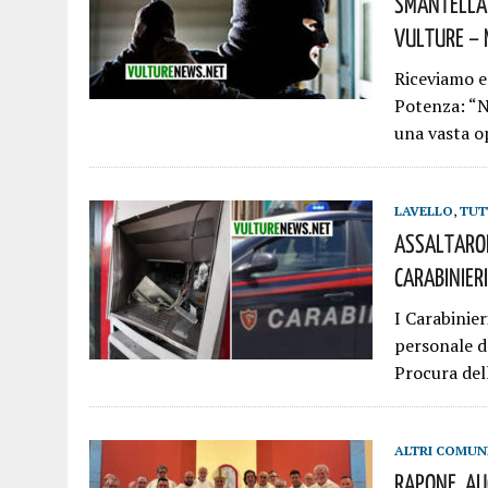
Smantellat
Vulture – M
Riceviamo e
Potenza: “N
una vasta op
LAVELLO
,
TUT
Assaltaron
Carabinieri
I Carabinie
personale d
Procura del
ALTRI COMUN
Rapone, Au