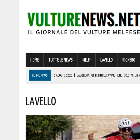
HOME
TUTTE LE NEWS
MELFI
LAVELLO
RIONERO
ULTIME NEWS
6 AGOSTO 2026
|
BASILICATA: PER LE IMPRESE VIVAISTICHE FORESTALI UN
6 AGOSTO 2026
|
PER IL GRAVE INCENDIO IN BASILICATA, CARABINIERI FORESTALI DENUNCIANO U
LAVELLO
6 AGOSTO 2026
|
BONUS ASSUNZIONE PER MADRI DI ALMENO TRE FIGLI: ECCO I REQUISITI
6 AGOSTO 2026
|
LUCE E GAS, PREZZI IN AUMENTO A LUGLIO: ECCO L’IMPATTO SULLE BOLLETTE 
6 AGOSTO 2026
|
BARILE ENTRA NEL VIVO DELL’ESTATE: ECCO IL RICCO PROGRAMMA DI EVENTI PE