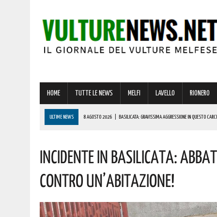
HOME
TUTTE LE NEWS
MELFI
LAVELLO
RIONERO
ULTIME NEWS
8 AGOSTO 2026
|
BASILICATA: GRAVISSIMA AGGRESSIONE IN QUESTO CARC
8 AGOSTO 2026
|
BASILICATA: OLTRE 151 MILIONI PER IMPRESE, LAVORO ED ENERGIA SOSTENIBIL
Incidente In Basilicata: Abbat
8 AGOSTO 2026
|
PESCOPAGANO: APPUNTAMENTO CON LA GRANDE MUSICA, NELLA SPLENDIDA C
8 AGOSTO 2026
|
BASILICATA: CLEMENTINO PRONTO A PORTARE SUL PALCO L’ENERGIA DI “GRA
Contro Un’abitazione!
8 AGOSTO 2026
|
CODICE DELLA STRADA, LE NOVITÀ ALLO STUDIO: IPOTESI PATENTE A 17 AN