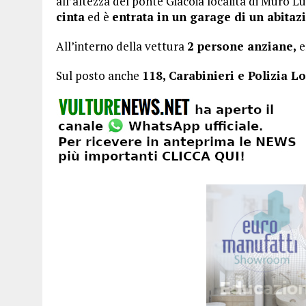
all’altezza del ponte Giacoia località di Muro 
cinta
ed è
entrata in un garage di un abitaz
All’interno della vettura
2 persone anziane,
e
Sul posto anche
118, Carabinieri e Polizia Lo