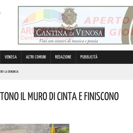
VENOSA
ALTRI COMUNI
REDAZIONE
PUBBLICITÀ
ERE! LA DENUNCIA
E. I DETTAGLI
tono Il Muro Di Cinta E Finiscono
ORNICE DELLA VILLA COMUNALE. I DETTAGLI
NDE ANIMA”. IL CONCERTO AD INGRESSO GRATUITO
NI E SORPASSO A DESTRA IN AUTOSTRADA