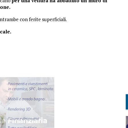
Lucano
per una vettura ha abbattuto un muro di
ione.
ntrambe con ferite superficiali.
cale.