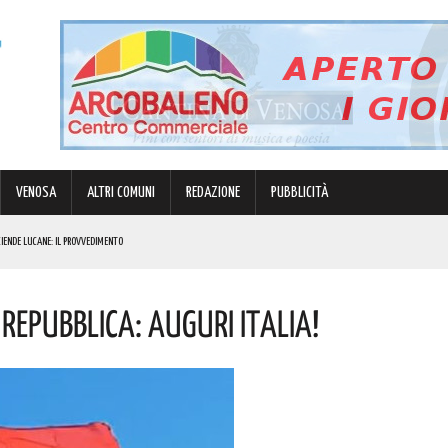
VENOSA
ALTRI COMUNI
REDAZIONE
PUBBLICITÀ
ZIENDE LUCANE: IL PROVVEDIMENTO
 LUCANI. LE NOVITÀ
 Repubblica: Auguri Italia!
ANA PALUMBO. IN BOCCA AL LUPO!
NI DOPO: QUESTO L’OMAGGIO