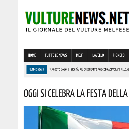
HOME
TUTTE LE NEWS
MELFI
LAVELLO
RIONERO
ULTIME NEWS
7 AGOSTO 2026
|
SICCITÀ, PIÙ CARBURANTE AGRICOLO AGEVOLATO ALLE A
7 AGOSTO 2026
|
LOTTA ALLE FRODI AGROALIMENTARI: VANTAGGI CONCRETI PER I CONSUMATORI
Oggi Si Celebra La Festa Della
7 AGOSTO 2026
|
GIOCHI DEL MEDITERRANEO TARANTO 2026: CONVOCATA LA FIORETTISTA LUC
7 AGOSTO 2026
|
BASILICATA: COLPO DA OLTRE 19000 EURO! AUGURI AL VINCITORE
7 AGOSTO 2026
|
STRAGE DI MARCINELLE, VIVO IL RICORDO DEL SACRIFICIO DEI LUCANI 70 AN