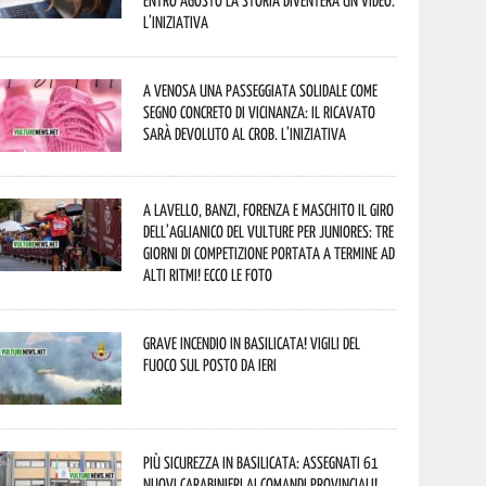
entro agosto la storia diventerà un video.
L’iniziativa
A Venosa una passeggiata solidale come
segno concreto di vicinanza: il ricavato
sarà devoluto al CROB. L’iniziativa
A Lavello, Banzi, Forenza e Maschito il Giro
dell’Aglianico del Vulture per juniores: tre
giorni di competizione portata a termine ad
alti ritmi! Ecco le foto
Grave incendio in Basilicata! Vigili del
fuoco sul posto da ieri
Più sicurezza in Basilicata: assegnati 61
nuovi Carabinieri ai Comandi provinciali!