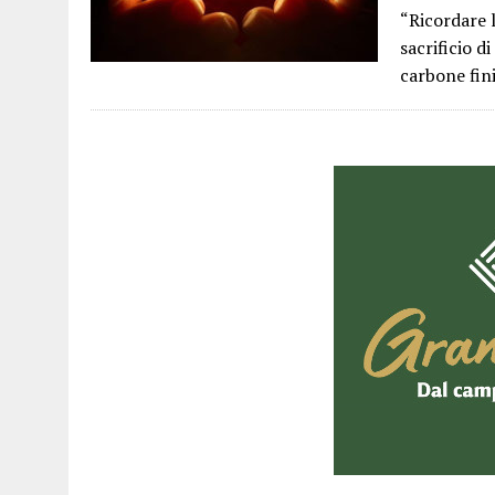
“Ricordare l
sacrificio d
carbone fi