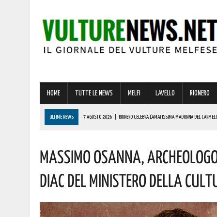
HOME
TUTTE LE NEWS
MELFI
LAVELLO
RIONERO
ULTIME NEWS
7 AGOSTO 2026
|
RIONERO CELEBRA L’AMATISSIMA MADONNA DEL CARMELO: I 
7 AGOSTO 2026
|
BASILICATA: TEMPORALI IN ARRIVO! ECCO L’ALLERTA METEO DELLA PROTEZION
Massimo Osanna, Archeologo 
7 AGOSTO 2026
|
STRAGE DI MARCINELLE, VIVO IL RICORDO DEL SACRIFICIO DEI LUCANI 70 AN
7 AGOSTO 2026
|
SICCITÀ, PIÙ CARBURANTE AGRICOLO AGEVOLATO ALLE AZIENDE LUCANE: IL
Diac Del Ministero Della Cult
7 AGOSTO 2026
|
BARDI RICEVE L’ONOREVOLE ALDO MATTIA PER FARE IL PUNTO SU QUESTE EME