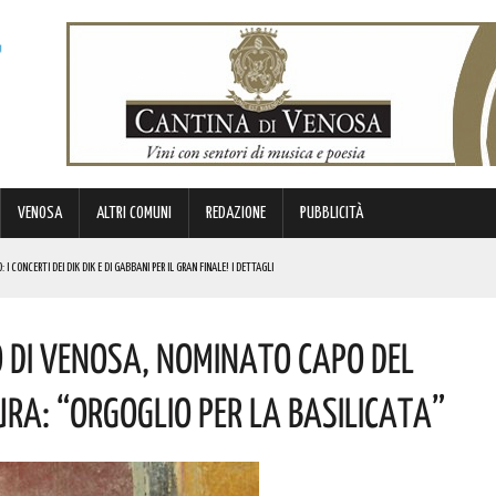
VENOSA
ALTRI COMUNI
REDAZIONE
PUBBLICITÀ
CONCERTI DEI DIK DIK E DI GABBANI PER IL GRAN FINALE! I DETTAGLI
E CIVILE
Di Venosa, Nominato Capo Del
NI DOPO: QUESTO L’OMAGGIO
 PROVVEDIMENTO
ura: “Orgoglio Per La Basilicata”
RGENZE E OPPORTUNITÀ STRATEGICHE CHE INTERESSANO IL TERRITORIO LUCANO. I DETTAGLI