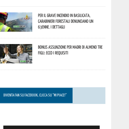
Per il grave incendio in Basilicata,
Carabinieri forestali denunciano un
63enne. I dettagli
Bonus assunzione per madri di almeno tre
figli: ecco i requisiti
DIVENTA FAN SU FACEBOOK, CLICCA SU “MI PIACE!”