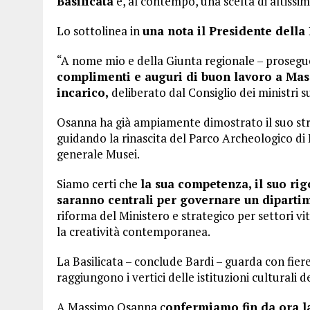
Basilicata
e, al contempo, una scelta di altissim
Lo sottolinea in
una nota il Presidente della
“A nome mio e della Giunta regionale – prosegu
complimenti e auguri di buon lavoro a Mas
incarico,
deliberato dal Consiglio dei ministri 
Osanna ha già ampiamente dimostrato il suo stra
guidando la rinascita del Parco Archeologico di
generale Musei.
Siamo certi che
la sua competenza, il suo rigo
saranno centrali per governare un dipartim
riforma del Ministero e strategico per settori vita
la creatività contemporanea.
La Basilicata – conclude Bardi – guarda con fierez
raggiungono i vertici delle istituzioni culturali d
A Massimo Osanna c
onfermiamo fin da ora la