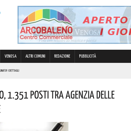
VENOSA
ALTRI COMUNI
REDAZIONE
PUBBLICITÀ
UNATO! I DETTAGLI
 ONORE DI SANT’ELIA È STATA UNA GIORNATA DI FEDE E AFFETTO COLLETTIVO. ECCO LE FOTO
o, 1.351 Posti Tra Agenzia Delle
LLE NOSTRE STRADE! I DETTAGLI
I AUMENTI PIÙ MARCATI. ECCO I DATI DELL’UFFICIO STUDI CGIA
e
NTE CONVENIENTI DI CASE E APPARTAMENTI. L’AVVISO DI CODACONS