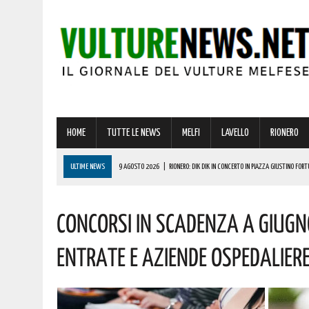
HOME
TUTTE LE NEWS
MELFI
LAVELLO
RIONERO
ULTIME NEWS
9 AGOSTO 2026
|
RIONERO: DIK DIK IN CONCERTO IN PIAZZA GIUSTINO FORT
9 AGOSTO 2026
|
OGGI IL CUORE DI MASCHITO HA BATTUTO PIÙ FORTE: LA FESTA PATRONALE IN
Concorsi In Scadenza A Giugn
9 AGOSTO 2026
|
BASILICATA, AL VIA IL GRANDE ESODO ESTIVO: TRAFFICO INTENSO ANCHE SU
9 AGOSTO 2026
|
CARO CARBURANTE, TRA LE REGIONI ITALIANE IN BASILICATA SI REGISTRANO GL
Entrate E Aziende Ospedalier
9 AGOSTO 2026
|
TRUFFE E BRUTTE SORPRESE IN VACANZA: ATTENZIONE A PREZZI INSOLITAME