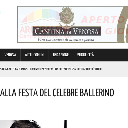
VENOSA
ALTRI COMUNI
REDAZIONE
PUBBLICITÀ
BASILICA CATTEDRALE, MONS. CARBONARO PRESIEDERÀ UNA SOLENNE MESSA. I DETTAGLI DELL’EVENTO
MULO DI ENERGIA ELETTRICA A BATTERIE. I DETTAGLI
ALLA FESTA DEL CELEBRE BALLERINO
RGENZE E OPPORTUNITÀ STRATEGICHE CHE INTERESSANO IL TERRITORIO LUCANO. I DETTAGLI
IK E DI GABBANI PER IL GRAN FINALE! I DETTAGLI
REGOLA: “IL PROBLEMA RIGUARDA L’INTERO TERRITORIO NAZIONALE”! I DETTAGLI