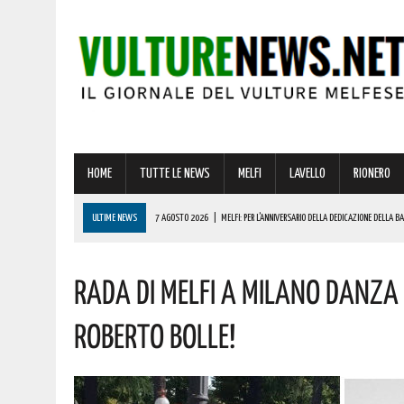
HOME
TUTTE LE NEWS
MELFI
LAVELLO
RIONERO
ULTIME NEWS
7 AGOSTO 2026
|
MELFI: PER L’ANNIVERSARIO DELLA DEDICAZIONE DELLA 
7 AGOSTO 2026
|
DALLA REGIONE VIA LIBERA ALLA REALIZZAZIONE A MELFI DI SISTEMI DI ACCU
RADA DI MELFI A MILANO DANZA 
7 AGOSTO 2026
|
BARDI RICEVE L’ONOREVOLE ALDO MATTIA PER FARE IL PUNTO SU QUESTE EME
7 AGOSTO 2026
|
RIONERO CELEBRA L’AMATISSIMA MADONNA DEL CARMELO: I CONCERTI DEI DIK D
ROBERTO BOLLE!
7 AGOSTO 2026
|
BENZINA ANNACQUATA E GASOLIO SPORCO, UN IMPIANTO SU CINQUE NON È IN 