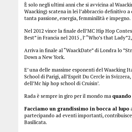
È solo negli ultimi anni che si avvicina al Waack
Waacking) scatena in lei l’abbraccio definitivo a
tanta passione, energia, femminilità e impegno.
Nel 2012 vince la finale dell’MC Hip Hop Contest
Best” in Francia nel 2015 , l’ “Who’s that Lady”2, 
Arriva in finale al “WaackDate” di Londra lo ”S
Down a New York.
E’ una delle massime esponenti del Waacking Ita
School di Parigi, all’Esprit Du Cercle in Svizzer
dell’Mc hip hop school di Cruisin’.
Rada è sempre in giro per il mondo ma
quando 
Facciamo un grandissimo in bocca al lupo
a
partecipando ad eventi importanti, contribuisce
Basilicata.