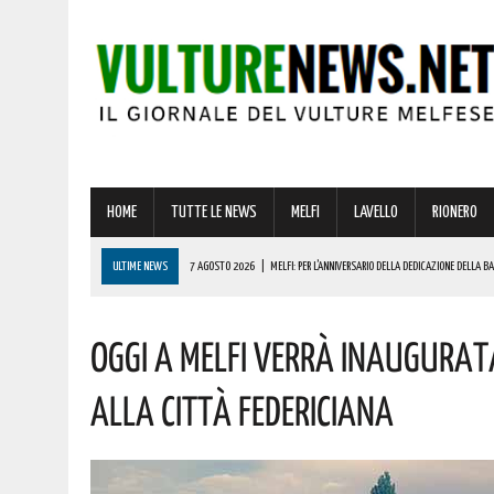
HOME
TUTTE LE NEWS
MELFI
LAVELLO
RIONERO
ULTIME NEWS
7 AGOSTO 2026
|
MELFI: PER L’ANNIVERSARIO DELLA DEDICAZIONE DELLA 
7 AGOSTO 2026
|
DALLA REGIONE VIA LIBERA ALLA REALIZZAZIONE A MELFI DI SISTEMI DI ACCU
OGGI A MELFI VERRÀ INAUGURA
7 AGOSTO 2026
|
BARDI RICEVE L’ONOREVOLE ALDO MATTIA PER FARE IL PUNTO SU QUESTE EME
7 AGOSTO 2026
|
RIONERO CELEBRA L’AMATISSIMA MADONNA DEL CARMELO: I CONCERTI DEI DIK D
ALLA CITTÀ FEDERICIANA
7 AGOSTO 2026
|
BENZINA ANNACQUATA E GASOLIO SPORCO, UN IMPIANTO SU CINQUE NON È IN 