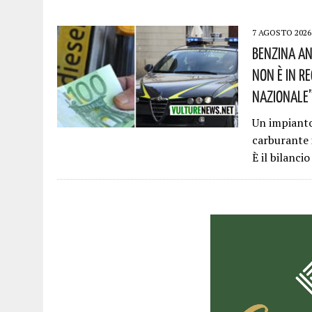
7 AGOSTO 2026
Benzina An
Non È In R
Nazionale”!
Un impianto 
carburante 
È il bilanci