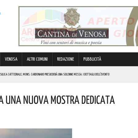
VENOSA
ALTRI COMUNI
REDAZIONE
PUBBLICITÀ
BASILICA CATTEDRALE, MONS. CARBONARO PRESIEDERÀ UNA SOLENNE MESSA. I DETTAGLI DELL’EVENTO
MULO DI ENERGIA ELETTRICA A BATTERIE. I DETTAGLI
TA UNA NUOVA MOSTRA DEDICATA
RGENZE E OPPORTUNITÀ STRATEGICHE CHE INTERESSANO IL TERRITORIO LUCANO. I DETTAGLI
IK E DI GABBANI PER IL GRAN FINALE! I DETTAGLI
REGOLA: “IL PROBLEMA RIGUARDA L’INTERO TERRITORIO NAZIONALE”! I DETTAGLI