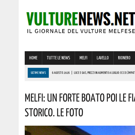
HOME
TUTTE LE NEWS
MELFI
LAVELLO
RIONERO
ULTIME NEWS
6 AGOSTO 2026
|
LUCE E GAS, PREZZI IN AUMENTO A LUGLIO: ECCO L’IMPAT
6 AGOSTO 2026
|
MELFI: MINACCIAVA DI MORTE E INTIMIDIVA I CONDOMINI! INTERVENUTA LA PO
MELFI: UN FORTE BOATO POI LE 
6 AGOSTO 2026
|
LA DOMUS DI PALAZZO SAN GERVASIO SVELA I SUOI SEGRETI: L’INCONTRO
6 AGOSTO 2026
|
ADDIO A UN GIGANTE DELLA MUSICA ITALIANA: È MORTO FRANCESCO GUCCIN
STORICO. LE FOTO
6 AGOSTO 2026
|
BONUS ASSUNZIONE PER MADRI DI ALMENO TRE FIGLI: ECCO I REQUISITI