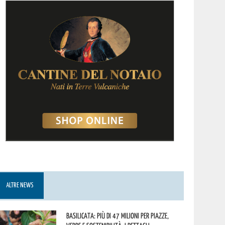
ALTRE NEWS
Basilicata: più di 47 milioni per piazze,