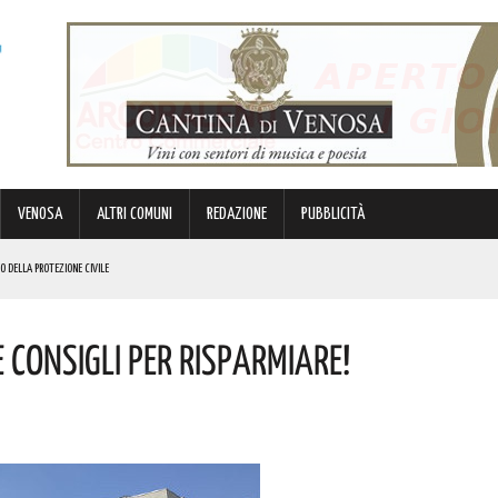
VENOSA
ALTRI COMUNI
REDAZIONE
PUBBLICITÀ
EO DELLA PROTEZIONE CIVILE
NI DOPO: QUESTO L’OMAGGIO
 Consigli Per Risparmiare!
 PROVVEDIMENTO
 LUCANI. LE NOVITÀ
IK E DI GABBANI PER IL GRAN FINALE! I DETTAGLI