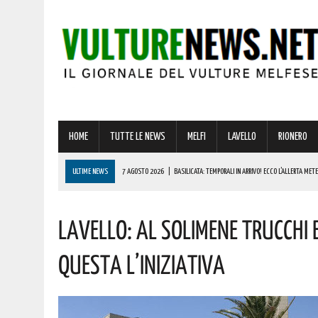
HOME
TUTTE LE NEWS
MELFI
LAVELLO
RIONERO
ULTIME NEWS
7 AGOSTO 2026
|
BASILICATA: TEMPORALI IN ARRIVO! ECCO L’ALLERTA MET
7 AGOSTO 2026
|
STRAGE DI MARCINELLE, VIVO IL RICORDO DEL SACRIFICIO DEI LUCANI 70 AN
Lavello: Al Solimene Trucchi E
7 AGOSTO 2026
|
SICCITÀ, PIÙ CARBURANTE AGRICOLO AGEVOLATO ALLE AZIENDE LUCANE: IL
7 AGOSTO 2026
|
LOTTA ALLE FRODI AGROALIMENTARI: VANTAGGI CONCRETI PER I CONSUMATORI
Questa L’iniziativa
7 AGOSTO 2026
|
RIONERO CELEBRA L’AMATISSIMA MADONNA DEL CARMELO: I CONCERTI DEI DIK D