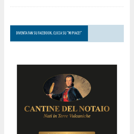
DIVENTA FAN SU FACEBOOK, CLICCA SU “MI PIACE!”