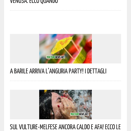
Venosa. Ecco Quando
A Barile Arriva L’anguria Party! I Dettagli
Sul Vulture-Melfese Ancora Caldo E Afa! Ecco Le