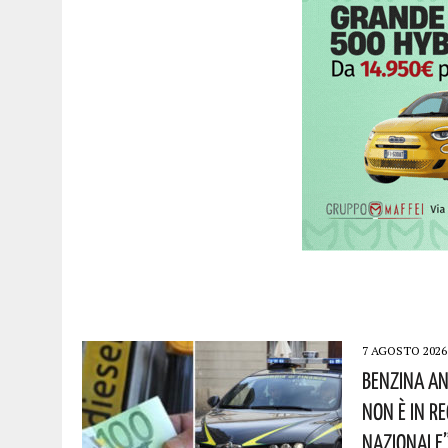
7 AGOSTO 2026
Benzina An
Non È In R
Nazionale”!