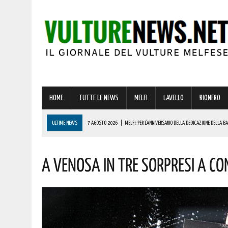
HOME
TUTTE LE NEWS
MELFI
LAVELLO
RIONERO
ULTIME NEWS
7 AGOSTO 2026
|
MELFI: PER L’ANNIVERSARIO DELLA DEDICAZIONE DELLA 
7 AGOSTO 2026
|
DALLA REGIONE VIA LIBERA ALLA REALIZZAZIONE A MELFI DI SISTEMI DI ACCU
A VENOSA IN TRE SORPRESI A CO
7 AGOSTO 2026
|
BARDI RICEVE L’ONOREVOLE ALDO MATTIA PER FARE IL PUNTO SU QUESTE EME
7 AGOSTO 2026
|
RIONERO CELEBRA L’AMATISSIMA MADONNA DEL CARMELO: I CONCERTI DEI DIK D
7 AGOSTO 2026
|
BENZINA ANNACQUATA E GASOLIO SPORCO, UN IMPIANTO SU CINQUE NON È IN 