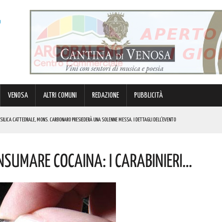
VENOSA
ALTRI COMUNI
REDAZIONE
PUBBLICITÀ
BASILICA CATTEDRALE, MONS. CARBONARO PRESIEDERÀ UNA SOLENNE MESSA. I DETTAGLI DELL’EVENTO
MULO DI ENERGIA ELETTRICA A BATTERIE. I DETTAGLI
NSUMARE COCAINA: I CARABINIERI…
RGENZE E OPPORTUNITÀ STRATEGICHE CHE INTERESSANO IL TERRITORIO LUCANO. I DETTAGLI
IK E DI GABBANI PER IL GRAN FINALE! I DETTAGLI
REGOLA: “IL PROBLEMA RIGUARDA L’INTERO TERRITORIO NAZIONALE”! I DETTAGLI