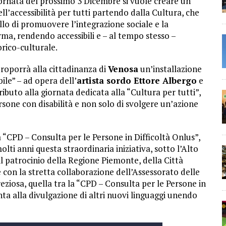
giornata del prossimo 3 Dicembre si vuole creare un
l’accessibilità per tutti partendo dalla Cultura, che
ello di promuovere l’integrazione sociale e la
rma, rendendo accessibili e – al tempo stesso –
orico-culturale.
proporrà alla cittadinanza di
Venosa
un’installazione
le” – ad opera dell’
artista sordo Ettore Albergo
e
ibuto alla giornata dedicata alla “Cultura per tutti”,
persone con disabilità e non solo di svolgere un’azione
la “CPD – Consulta per le Persone in Difficoltà Onlus”,
ti anni questa straordinaria iniziativa, sotto l’Alto
l patrocinio della Regione Piemonte, della Città
e con la stretta collaborazione dell’Assessorato delle
reziosa, quella tra la “CPD – Consulta per le Persone in
nta alla divulgazione di altri nuovi linguaggi unendo