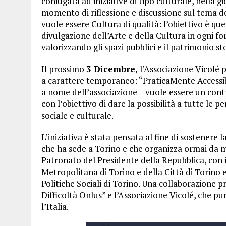
coniugata ad iniziative di tipo culturale, nella 
momento di riflessione e discussione sul tema del
vuole essere Cultura di qualità: l’obiettivo è qu
divulgazione dell’Arte e della Cultura in ogni fo
valorizzando gli spazi pubblici e il patrimonio st
Il prossimo
3 Dicembre,
l’Associazione Vicolé 
a carattere temporaneo: “PraticaMente Accessibi
a nome dell’associazione – vuole essere un contr
con l’obiettivo di dare la possibilità a tutte le 
sociale e culturale.
L’iniziativa è stata pensata al fine di sostenere 
che ha sede a Torino e che organizza ormai da mol
Patronato del Presidente della Repubblica, con i
Metropolitana di Torino e della Città di Torino 
Politiche Sociali di Torino. Una collaborazione p
Difficoltà Onlus” e l’Associazione Vicolé, che pu
l’Italia.