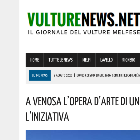
HOME
TUTTE LE NEWS
MELFI
LAVELLO
RIONERO
ULTIME NEWS
8 AGOSTO 2026
|
BONUS CORSO DI LINGUE 2026, COME RICHIEDERLO ALL’IN
8 AGOSTO 2026
|
VANDALISMI E ROGHI AD ATELLA: “AMAREZZA E PREOCCUPAZIONE. MASSIMA F
A VENOSA L’OPERA D’ARTE DI U
7 AGOSTO 2026
|
BENZINA ANNACQUATA E GASOLIO SPORCO, UN IMPIANTO SU CINQUE NON È IN 
7 AGOSTO 2026
|
MELFI: PER L’ANNIVERSARIO DELLA DEDICAZIONE DELLA BASILICA CATTEDRAL
L’INIZIATIVA
8 AGOSTO 2026
|
NOMINA AGENZIA SPAZIALE: IL LUCANO COSPITO È IL NUOVO COMMISSARIO. L