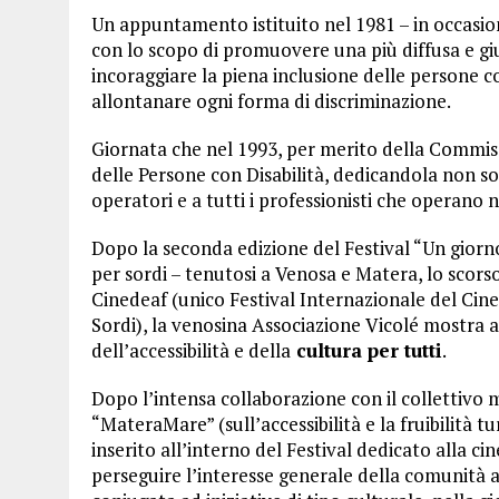
Un appuntamento istituito nel 1981 – in occasion
con lo scopo di promuovere una più diffusa e giu
incoraggiare la piena inclusione delle persone co
allontanare ogni forma di discriminazione.
Giornata che nel 1993, per merito della Commi
delle Persone con Disabilità, dedicandola non solo
operatori e a tutti i professionisti che operano n
Dopo la seconda edizione del Festival “Un giorno
per sordi – tenutosi a Venosa e Matera, lo scors
Cinedeaf (unico Festival Internazionale del Cine
Sordi), la venosina Associazione Vicolé mostra 
dell’accessibilità e della
cultura per tutti
.
Dopo l’intensa collaborazione con il collettiv
“MateraMare” (sull’accessibilità e la fruibilità tu
inserito all’interno del Festival dedicato alla c
perseguire l’interesse generale della comunità a