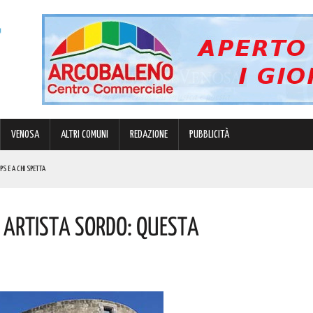
VENOSA
ALTRI COMUNI
REDAZIONE
PUBBLICITÀ
PS E A CHI SPETTA
IDUCIA NELLE FORZE DELL’ORDINE”
N ARTISTA SORDO: QUESTA
REGOLA: “IL PROBLEMA RIGUARDA L’INTERO TERRITORIO NAZIONALE”! I DETTAGLI
E, MONS. CARBONARO PRESIEDERÀ UNA SOLENNE MESSA. I DETTAGLI DELL’EVENTO
E PAROLE DI BARDI