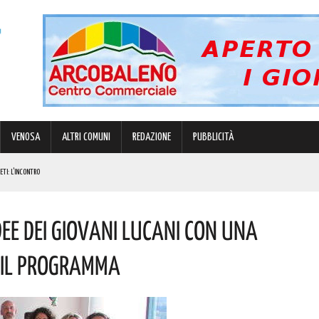
VENOSA
ALTRI COMUNI
REDAZIONE
PUBBLICITÀ
ETI: L’INCONTRO
I
ee Dei Giovani Lucani Con Una
E PERSONE
ATORI STAGIONALI LUCANI
o Il Programma
LIZIA