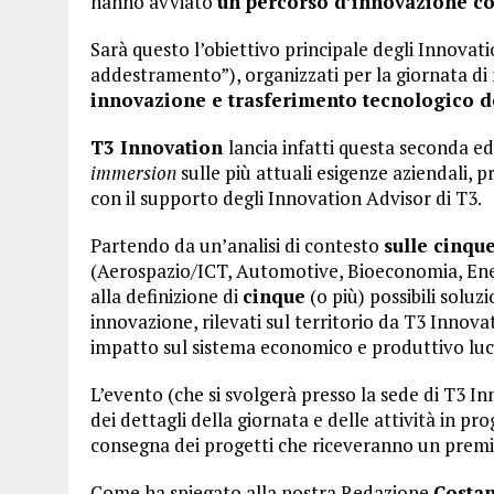
hanno avviato
un percorso d’innovazione co
Sarà questo l’obiettivo principale degli Innova
addestramento”), organizzati per la giornata di
innovazione e trasferimento tecnologico d
T3 Innovation
lancia infatti questa seconda ed
immersion
sulle più attuali esigenze aziendali,
con il supporto degli Innovation Advisor di T3.
Partendo da un’analisi di contesto
sulle cinqu
(Aerospazio/ICT, Automotive, Bioeconomia, Energ
alla definizione di
cinque
(o più) possibili soluzi
innovazione, rilevati sul territorio da T3 Innovat
impatto sul sistema economico e produttivo lu
L’evento (che si svolgerà presso la sede di T3 I
dei dettagli della giornata e delle attività in 
consegna dei progetti che riceveranno un premio
Come ha spiegato alla nostra Redazione
Costa