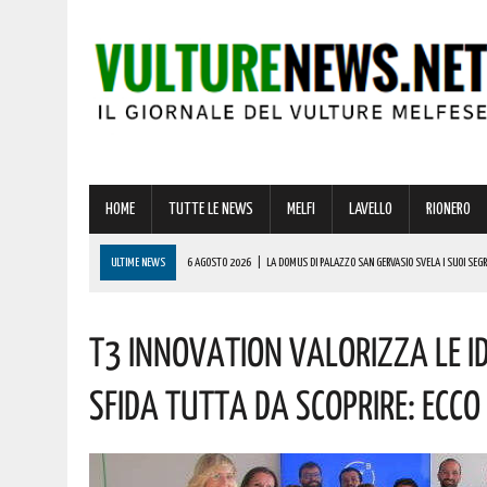
HOME
TUTTE LE NEWS
MELFI
LAVELLO
RIONERO
ULTIME NEWS
6 AGOSTO 2026
|
LA DOMUS DI PALAZZO SAN GERVASIO SVELA I SUOI SEGR
6 AGOSTO 2026
|
ADDIO A UN GIGANTE DELLA MUSICA ITALIANA: È MORTO FRANCESCO GUCCIN
T3 Innovation Valorizza Le Id
6 AGOSTO 2026
|
TRUFFA SPID, LA FALSA RICHIESTA DEL CANONE CHE RUBA DATI E CARTE DELL
6 AGOSTO 2026
|
CASE MOBILI E RECUPERO DEI BORGHI: LA RICETTA DI COLDIRETTI PER I LAVOR
Sfida Tutta Da Scoprire: Ecc
6 AGOSTO 2026
|
MELFI: MINACCIAVA DI MORTE E INTIMIDIVA I CONDOMINI! INTERVENUTA LA PO