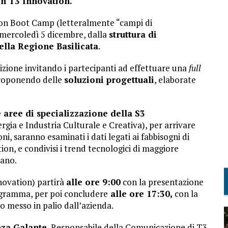
n T3 Innovation.
tion Boot Camp (letteralmente “campi di
 mercoledì 5 dicembre, dalla
struttura di
ella Regione Basilicata
.
izione invitando i partecipanti ad effettuare una
full
 proponendo delle
soluzioni progettuali
, elaborate
e aree di specializzazione della S3
ia e Industria Culturale e Creativa), per arrivare
oni, saranno esaminati i dati legati ai fabbisogni di
ion, e condivisi i trend tecnologici di maggiore
cano.
nnovation) partirà
alle ore 9:00
con la presentazione
programma, per poi concludere
alle ore 17:30,
con la
 messo in palio dall’azienda.
nza Galante
, Responsabile della Comunicazione di T3