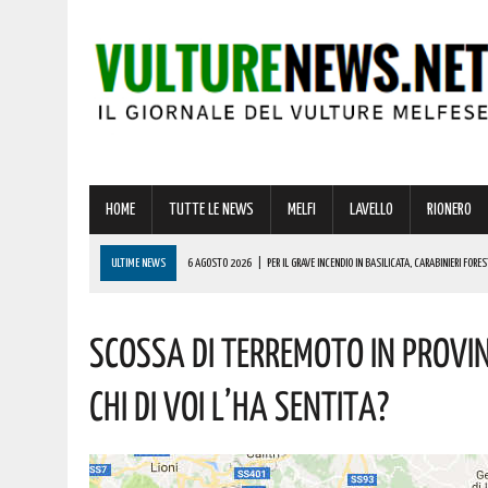
HOME
TUTTE LE NEWS
MELFI
LAVELLO
RIONERO
ULTIME NEWS
6 AGOSTO 2026
|
PER IL GRAVE INCENDIO IN BASILICATA, CARABINIERI FOR
6 AGOSTO 2026
|
BONUS ASSUNZIONE PER MADRI DI ALMENO TRE FIGLI: ECCO I REQUISITI
SCOSSA DI TERREMOTO IN PROVIN
6 AGOSTO 2026
|
LUCE E GAS, PREZZI IN AUMENTO A LUGLIO: ECCO L’IMPATTO SULLE BOLLETTE 
6 AGOSTO 2026
|
MELFI: MINACCIAVA DI MORTE E INTIMIDIVA I CONDOMINI! INTERVENUTA LA PO
CHI DI VOI L’HA SENTITA?
6 AGOSTO 2026
|
BASILICATA: PER LE IMPRESE VIVAISTICHE FORESTALI UN NUOVO STRUMENTO 