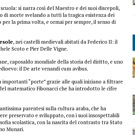
scuola: si narra così del Maestro e dei suoi discepoli,
to di morte svelando a tutti la tragica esistenza dei
per la prima volta, e ormai per sempre, il senso di
pesole
, nei castelli medievali abitati da Federico II: il
ele Scoto e Pier Delle Vigne.
ane, caposaldo mondiale della storia del diritto, e uno
medioevo: il De arte venandi cum avibus.
mportanti “porte” grazie alle quali iniziano a filtrare
o del matematico Fibonacci che ha introdotto le cifre
antissima parentesi sulla cultura araba, che ha
sere preservato e sviluppato, con i suoi insospettabili
sofia scolastica, con la nascita del contrasto tra Stato
uno Munari.