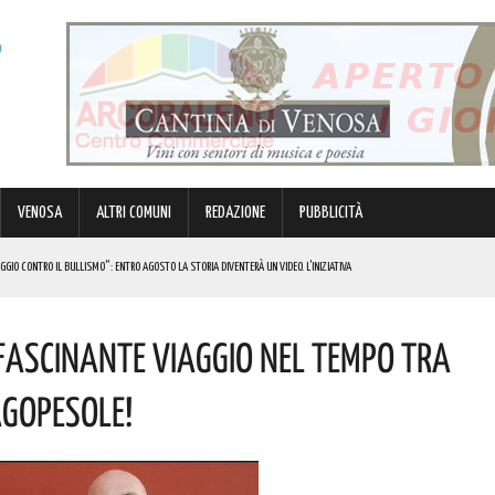
VENOSA
ALTRI COMUNI
REDAZIONE
PUBBLICITÀ
GIO CONTRO IL BULLISMO”: ENTRO AGOSTO LA STORIA DIVENTERÀ UN VIDEO. L’INIZIATIVA
IL RICAVATO SARÀ DEVOLUTO AL CROB. L’INIZIATIVA
FFASCINANTE VIAGGIO NEL TEMPO TRA
E PER JUNIORES: TRE GIORNI DI COMPETIZIONE PORTATA A TERMINE AD ALTI RITMI! ECCO LE FOTO
AGOPESOLE!
ORO, DIRITTI E LEGALITÀ. I DETTAGLI