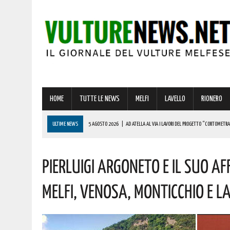
HOME
TUTTE LE NEWS
MELFI
LAVELLO
RIONERO
ULTIME NEWS
5 AGOSTO 2026
|
AD ATELLA AL VIA I LAVORI DEL PROGETTO “CORTOMETRAG
5 AGOSTO 2026
|
A VENOSA UNA PASSEGGIATA SOLIDALE COME SEGNO CONCRETO DI VICINANZA: 
PIERLUIGI ARGONETO E IL SUO A
5 AGOSTO 2026
|
A LAVELLO, BANZI, FORENZA E MASCHITO IL GIRO DELL’AGLIANICO DEL VULTUR
5 AGOSTO 2026
|
GRAVE INCENDIO IN BASILICATA! VIGILI DEL FUOCO SUL POSTO DA IERI
MELFI, VENOSA, MONTICCHIO E L
5 AGOSTO 2026
|
“IL CAPORALATO. UNA STORIA”: A VENOSA UN MOMENTO DI RIFLESSIONE SU LAV