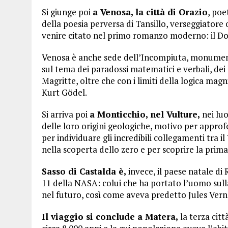
Si giunge poi
a Venosa, la città di Orazio
, poe
della poesia perversa di Tansillo, verseggiatore
venire citato nel primo romanzo moderno: il Do
Venosa è anche sede dell’Incompiuta, monumen
sul tema dei paradossi matematici e verbali, dei
Magritte, oltre che con i limiti della logica mag
Kurt Gödel.
Si arriva poi
a Monticchio, nel Vulture,
nei luo
delle loro origini geologiche, motivo per approfo
per individuare gli incredibili collegamenti tra 
nella scoperta dello zero e per scoprire la prima
Sasso di Castalda è,
invece, il paese natale di
11 della NASA: colui che ha portato l’uomo sull
nel futuro, così come aveva predetto Jules Vern
Il viaggio si conclude a Matera,
la terza cit