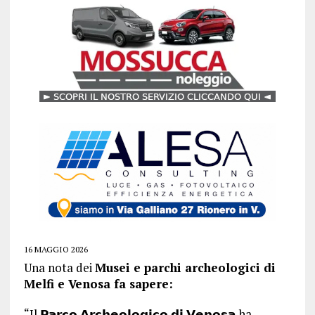
16 MAGGIO 2026
Una nota dei
Musei e parchi archeologici di
Melfi e Venosa fa sapere:
“Il 𝗣𝗮𝗿𝗰𝗼 𝗔𝗿𝗰𝗵𝗲𝗼𝗹𝗼𝗴𝗶𝗰𝗼 𝗱𝗶 𝗩𝗲𝗻𝗼𝘀𝗮 ha