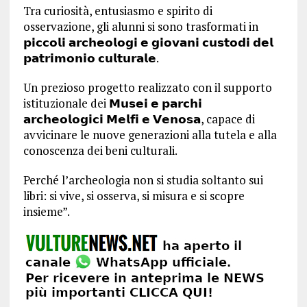
Tra curiosità, entusiasmo e spirito di
osservazione, gli alunni si sono trasformati in
𝗽𝗶𝗰𝗰𝗼𝗹𝗶 𝗮𝗿𝗰𝗵𝗲𝗼𝗹𝗼𝗴𝗶 𝗲 𝗴𝗶𝗼𝘃𝗮𝗻𝗶 𝗰𝘂𝘀𝘁𝗼𝗱𝗶 𝗱𝗲𝗹
𝗽𝗮𝘁𝗿𝗶𝗺𝗼𝗻𝗶𝗼 𝗰𝘂𝗹𝘁𝘂𝗿𝗮𝗹𝗲.
Un prezioso progetto realizzato con il supporto
istituzionale dei 𝗠𝘂𝘀𝗲𝗶 𝗲 𝗽𝗮𝗿𝗰𝗵𝗶
𝗮𝗿𝗰𝗵𝗲𝗼𝗹𝗼𝗴𝗶𝗰𝗶 𝗠𝗲𝗹𝗳𝗶 𝗲 𝗩𝗲𝗻𝗼𝘀𝗮, capace di
avvicinare le nuove generazioni alla tutela e alla
conoscenza dei beni culturali.
Perché l’archeologia non si studia soltanto sui
libri: si vive, si osserva, si misura e si scopre
insieme”.