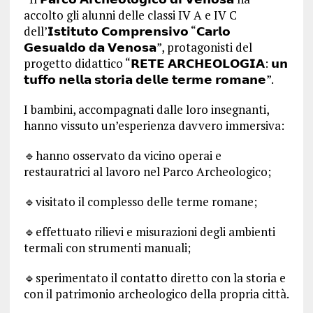
accolto gli alunni delle classi IV A e IV C
dell’𝗜𝘀𝘁𝗶𝘁𝘂𝘁𝗼 𝗖𝗼𝗺𝗽𝗿𝗲𝗻𝘀𝗶𝘃𝗼 “𝗖𝗮𝗿𝗹𝗼
𝗚𝗲𝘀𝘂𝗮𝗹𝗱𝗼 𝗱𝗮 𝗩𝗲𝗻𝗼𝘀𝗮”, protagonisti del
progetto didattico “𝗥𝗘𝗧𝗘 𝗔𝗥𝗖𝗛𝗘𝗢𝗟𝗢𝗚𝗜𝗔: 𝘂𝗻
𝘁𝘂𝗳𝗳𝗼 𝗻𝗲𝗹𝗹𝗮 𝘀𝘁𝗼𝗿𝗶𝗮 𝗱𝗲𝗹𝗹𝗲 𝘁𝗲𝗿𝗺𝗲 𝗿𝗼𝗺𝗮𝗻𝗲”.
I bambini, accompagnati dalle loro insegnanti,
hanno vissuto un’esperienza davvero immersiva:
🔹hanno osservato da vicino operai e
restauratrici al lavoro nel Parco Archeologico;
🔹visitato il complesso delle terme romane;
🔹effettuato rilievi e misurazioni degli ambienti
termali con strumenti manuali;
🔹sperimentato il contatto diretto con la storia e
con il patrimonio archeologico della propria città.