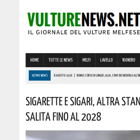
HOME
TUTTE LE NEWS
MELFI
LAVELLO
RIONERO
ULTIME NEWS
8 AGOSTO 2026
|
BONUS CORSO DI LINGUE 2026, COME RICHIEDERLO ALL’IN
8 AGOSTO 2026
|
VANDALISMI E ROGHI AD ATELLA: “AMAREZZA E PREOCCUPAZIONE. MASSIMA F
Sigarette E Sigari, Altra Stan
7 AGOSTO 2026
|
BENZINA ANNACQUATA E GASOLIO SPORCO, UN IMPIANTO SU CINQUE NON È IN 
7 AGOSTO 2026
|
MELFI: PER L’ANNIVERSARIO DELLA DEDICAZIONE DELLA BASILICA CATTEDRAL
Salita Fino Al 2028
8 AGOSTO 2026
|
NOMINA AGENZIA SPAZIALE: IL LUCANO COSPITO È IL NUOVO COMMISSARIO. L