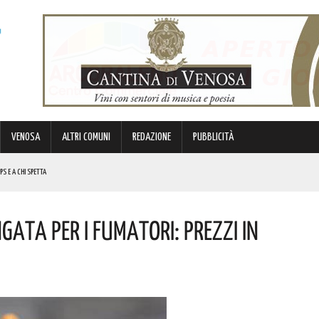
VENOSA
ALTRI COMUNI
REDAZIONE
PUBBLICITÀ
PS E A CHI SPETTA
IDUCIA NELLE FORZE DELL’ORDINE”
gata Per I Fumatori: Prezzi In
REGOLA: “IL PROBLEMA RIGUARDA L’INTERO TERRITORIO NAZIONALE”! I DETTAGLI
E, MONS. CARBONARO PRESIEDERÀ UNA SOLENNE MESSA. I DETTAGLI DELL’EVENTO
E PAROLE DI BARDI