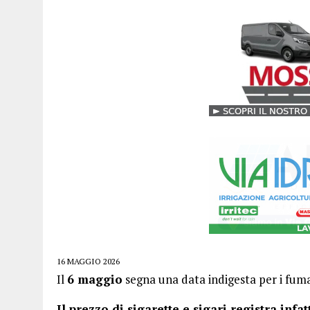
16 MAGGIO 2026
Il
6 maggio
segna una data indigesta per i fuma
Il prezzo di sigarette e sigari registra in