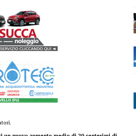
tori.
fatti un nuovo aumento medio di 20 centesimi di