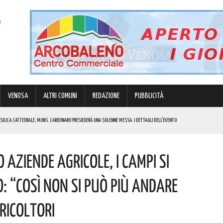
VENOSA
ALTRI COMUNI
REDAZIONE
PUBBLICITÀ
BASILICA CATTEDRALE, MONS. CARBONARO PRESIEDERÀ UNA SOLENNE MESSA. I DETTAGLI DELL’EVENTO
MULO DI ENERGIA ELETTRICA A BATTERIE. I DETTAGLI
Aziende Agricole, I Campi Si
RGENZE E OPPORTUNITÀ STRATEGICHE CHE INTERESSANO IL TERRITORIO LUCANO. I DETTAGLI
IK E DI GABBANI PER IL GRAN FINALE! I DETTAGLI
: “Così Non Si Può Più Andare
REGOLA: “IL PROBLEMA RIGUARDA L’INTERO TERRITORIO NAZIONALE”! I DETTAGLI
ricoltori