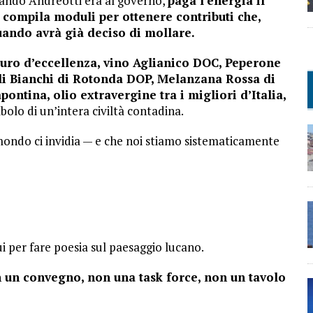
ando Andreotti era al governo,
paga l’energia il
 compila moduli per ottenere contributi che,
uando avrà già deciso di mollare.
uro d’eccellenza, vino Aglianico DOC, Peperone
ioli Bianchi di Rotonda DOP, Melanzana Rossa di
ntina, olio extravergine tra i migliori d’Italia,
olo di un’intera civiltà contadina.
mondo ci invidia — e che noi stiamo sistematicamente
i per fare poesia sul paesaggio lucano.
n un convegno, non una task force, non un tavolo