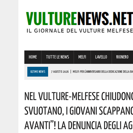
HOME
TUTTE LE NEWS
MELFI
LAVELLO
RIONERO
ULTIME NEWS
7 AGOSTO 2026
|
MELFI: PER L’ANNIVERSARIO DELLA DEDICAZIONE DELLA 
7 AGOSTO 2026
|
DALLA REGIONE VIA LIBERA ALLA REALIZZAZIONE A MELFI DI SISTEMI DI ACCU
Nel Vulture-Melfese Chiudono 
7 AGOSTO 2026
|
BARDI RICEVE L’ONOREVOLE ALDO MATTIA PER FARE IL PUNTO SU QUESTE EME
7 AGOSTO 2026
|
RIONERO CELEBRA L’AMATISSIMA MADONNA DEL CARMELO: I CONCERTI DEI DIK D
Svuotano, I Giovani Scappano
7 AGOSTO 2026
|
BENZINA ANNACQUATA E GASOLIO SPORCO, UN IMPIANTO SU CINQUE NON È IN 
Avanti”! La Denuncia Degli Ag