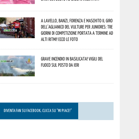
A Lavello, Banzi, Forenza e Maschito il Giro
dell’Aglianico del Vulture per juniores: tre
giorni di competizione portata a termine ad
alti ritmi! Ecco le foto
Grave incendio in Basilicata! Vigili del
fuoco sul posto da ieri
DIVENTA FAN SU FACEBOOK, CLICCA SU “MI PIACE!”