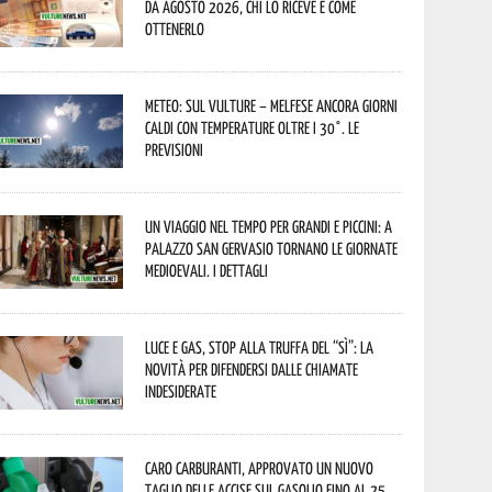
da agosto 2026, chi lo riceve e come
ottenerlo
Meteo: sul Vulture – melfese ancora giorni
caldi con temperature oltre i 30°. Le
previsioni
Un viaggio nel tempo per grandi e piccini: a
Palazzo San Gervasio tornano le Giornate
Medioevali. I dettagli
Luce e gas, stop alla truffa del “Sì”: la
novità per difendersi dalle chiamate
indesiderate
Caro carburanti, approvato un nuovo
taglio delle accise sul gasolio fino al 25