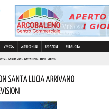
VENOSA
ALTRI COMUNI
REDAZIONE
PUBBLICITÀ
 NUOVO STRUMENTO DI SOSTEGNO AGLI INVESTIMENTI. I DETTAGLI
N 63ENNE. I DETTAGLI
Con Santa Lucia Arrivano
E I COSTI ATTESI
evisioni
R GRANDI E PICCINI