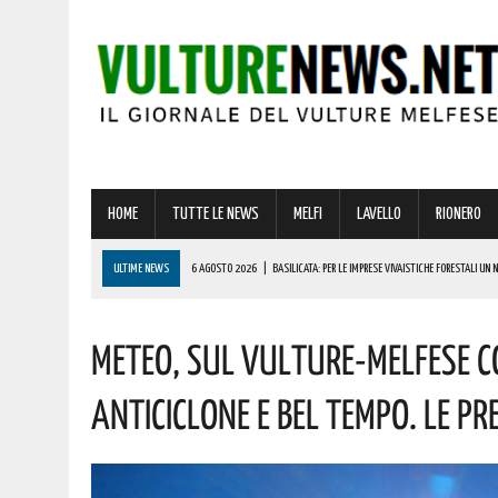
HOME
TUTTE LE NEWS
MELFI
LAVELLO
RIONERO
ULTIME NEWS
6 AGOSTO 2026
|
BASILICATA: PER LE IMPRESE VIVAISTICHE FORESTALI UN
6 AGOSTO 2026
|
PER IL GRAVE INCENDIO IN BASILICATA, CARABINIERI FORESTALI DENUNCIANO U
Meteo, Sul Vulture-Melfese 
6 AGOSTO 2026
|
BONUS ASSUNZIONE PER MADRI DI ALMENO TRE FIGLI: ECCO I REQUISITI
6 AGOSTO 2026
|
LUCE E GAS, PREZZI IN AUMENTO A LUGLIO: ECCO L’IMPATTO SULLE BOLLETTE 
Anticiclone E Bel Tempo. Le Pr
6 AGOSTO 2026
|
BARILE ENTRA NEL VIVO DELL’ESTATE: ECCO IL RICCO PROGRAMMA DI EVENTI PE