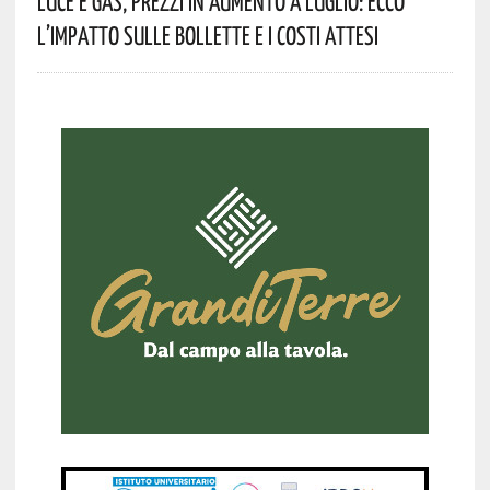
Luce E Gas, Prezzi In Aumento A Luglio: Ecco
L’impatto Sulle Bollette E I Costi Attesi