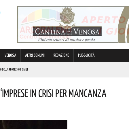
VENOSA
ALTRI COMUNI
REDAZIONE
PUBBLICITÀ
EO DELLA PROTEZIONE CIVILE
NI DOPO: QUESTO L’OMAGGIO
“imprese In Crisi Per Mancanza
 PROVVEDIMENTO
 LUCANI. LE NOVITÀ
IK E DI GABBANI PER IL GRAN FINALE! I DETTAGLI