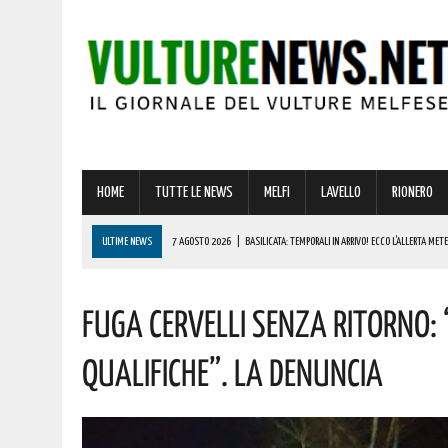
HOME
TUTTE LE NEWS
MELFI
LAVELLO
RIONERO
ULTIME NEWS
7 AGOSTO 2026
|
BASILICATA: TEMPORALI IN ARRIVO! ECCO L’ALLERTA MET
7 AGOSTO 2026
|
STRAGE DI MARCINELLE, VIVO IL RICORDO DEL SACRIFICIO DEI LUCANI 70 AN
Fuga Cervelli Senza Ritorno: 
7 AGOSTO 2026
|
SICCITÀ, PIÙ CARBURANTE AGRICOLO AGEVOLATO ALLE AZIENDE LUCANE: IL
7 AGOSTO 2026
|
LOTTA ALLE FRODI AGROALIMENTARI: VANTAGGI CONCRETI PER I CONSUMATORI
Qualifiche”. La Denuncia
7 AGOSTO 2026
|
RIONERO CELEBRA L’AMATISSIMA MADONNA DEL CARMELO: I CONCERTI DEI DIK D