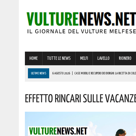
HOME
TUTTE LE NEWS
MELFI
LAVELLO
RIONERO
ULTIME NEWS
6 AGOSTO 2026
|
CASE MOBILI E RECUPERO DEI BORGHI: LA RICETTA DI COLD
6 AGOSTO 2026
|
CONCORSO ASMEL 2026, VIA ALLE CANDIDATURE: OLTRE 1.000 COMUNI CERCA
Effetto Rincari Sulle Vacanze
6 AGOSTO 2026
|
“IL CAPORALATO. UNA STORIA”: A VENOSA UN MOMENTO DI RIFLESSIONE SU LA
6 AGOSTO 2026
|
OGGI, GIORNO DELLA TRASFIGURAZIONE DI CRISTO, SI CELEBRA SAN SALVATOR
6 AGOSTO 2026
|
TRUFFA SPID, LA FALSA RICHIESTA DEL CANONE CHE RUBA DATI E CARTE DELL