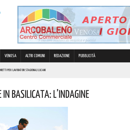
VENOSA
ALTRI COMUNI
REDAZIONE
PUBBLICITÀ
IRETTI PER I LAVORATORI STAGIONALI LUCANI
NO IDONEI PER 39 PROFILI
 In Basilicata: L’indagine
VORO, DIRITTI E LEGALITÀ
E! AUGURI A CHI PORTA IL SUO NOME
E PERSONE