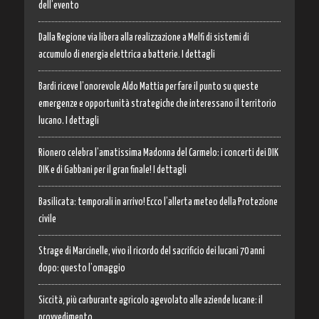
dell’evento
Dalla Regione via libera alla realizzazione a Melfi di sistemi di
accumulo di energia elettrica a batterie. I dettagli
Bardi riceve l’onorevole Aldo Mattia per fare il punto su queste
emergenze e opportunità strategiche che interessano il territorio
lucano. I dettagli
Rionero celebra l’amatissima Madonna del Carmelo: i concerti dei DIK
DIK e di Gabbani per il gran finale! I dettagli
Basilicata: temporali in arrivo! Ecco l’allerta meteo della Protezione
civile
Strage di Marcinelle, vivo il ricordo del sacrificio dei lucani 70 anni
dopo: questo l’omaggio
Siccità, più carburante agricolo agevolato alle aziende lucane: il
provvedimento