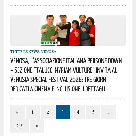
TUTTE LE NEWS
,
VENOSA
Venosa, L’Associazione Italiana Persone Down
– Sezione “Talucci Myriam Vulture” Invita Al
Venusia Special Festival 2026: Tre Giorni
Dedicati A Cinema E Inclusione. I Dettagli
«
1
2
3
4
5
…
266
»