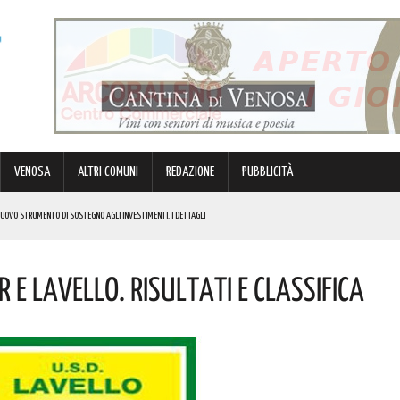
VENOSA
ALTRI COMUNI
REDAZIONE
PUBBLICITÀ
 NUOVO STRUMENTO DI SOSTEGNO AGLI INVESTIMENTI. I DETTAGLI
N 63ENNE. I DETTAGLI
E LAVELLO. RISULTATI E CLASSIFICA
E I COSTI ATTESI
R GRANDI E PICCINI