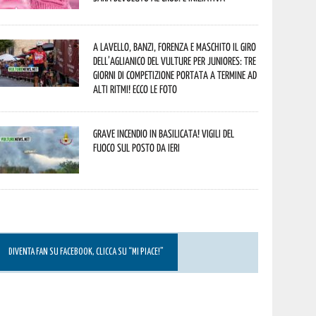
A Lavello, Banzi, Forenza e Maschito il Giro
dell’Aglianico del Vulture per juniores: tre
giorni di competizione portata a termine ad
alti ritmi! Ecco le foto
Grave incendio in Basilicata! Vigili del
fuoco sul posto da ieri
DIVENTA FAN SU FACEBOOK, CLICCA SU “MI PIACE!”