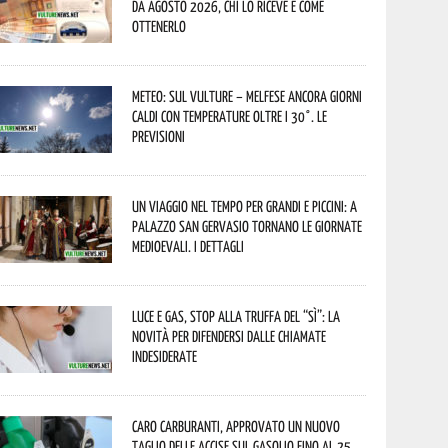
da agosto 2026, chi lo riceve e come
ottenerlo
Meteo: sul Vulture – melfese ancora giorni
caldi con temperature oltre i 30°. Le
previsioni
Un viaggio nel tempo per grandi e piccini: a
Palazzo San Gervasio tornano le Giornate
Medioevali. I dettagli
Luce e gas, stop alla truffa del “Sì”: la
novità per difendersi dalle chiamate
indesiderate
Caro carburanti, approvato un nuovo
taglio delle accise sul gasolio fino al 25