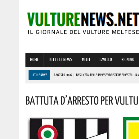
HOME
TUTTE LE NEWS
MELFI
LAVELLO
RIONERO
ULTIME NEWS
6 AGOSTO 2026
|
BASILICATA: PER LE IMPRESE VIVAISTICHE FORESTALI UN
6 AGOSTO 2026
|
PER IL GRAVE INCENDIO IN BASILICATA, CARABINIERI FORESTALI DENUNCIANO U
BATTUTA D’ARRESTO PER VULTUR 
6 AGOSTO 2026
|
BONUS ASSUNZIONE PER MADRI DI ALMENO TRE FIGLI: ECCO I REQUISITI
6 AGOSTO 2026
|
LUCE E GAS, PREZZI IN AUMENTO A LUGLIO: ECCO L’IMPATTO SULLE BOLLETTE 
6 AGOSTO 2026
|
BARILE ENTRA NEL VIVO DELL’ESTATE: ECCO IL RICCO PROGRAMMA DI EVENTI PE