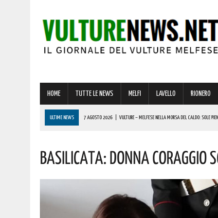
HOME
TUTTE LE NEWS
MELFI
LAVELLO
RIONERO
ULTIME NEWS
7 AGOSTO 2026
|
VULTURE – MELFESE NELLA MORSA DEL CALDO: SOLE PIEN
7 AGOSTO 2026
|
MINI-VITALIZI IN BASILICATA: ESPLODE LA PROTESTA DEI GIOVANI. LE ULTIME 
Basilicata: Donna Coraggio Sc
7 AGOSTO 2026
|
RIPACANDIDA, OGGI SI FESTEGGIA SAN DONATO! AUGURI A CHI PORTA IL SUO
6 AGOSTO 2026
|
BARILE ENTRA NEL VIVO DELL’ESTATE: ECCO IL RICCO PROGRAMMA DI EVENTI PE
7 AGOSTO 2026
|
BASILICATA, BONUS CASA PER 450 FAMIGLIE: “REGIONE FACCIA CHIAREZZA”.