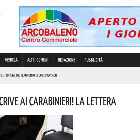
VENOSA
ALTRI COMUNI
REDAZIONE
PUBBLICITÀ
O E TEMPERATURE IN AUMENTO. ECCO LE PREVISIONI
NOTIZIE
rive Ai Carabinieri! La Lettera
 NOME
R GRANDI E PICCINI
 LA SITUAZIONE