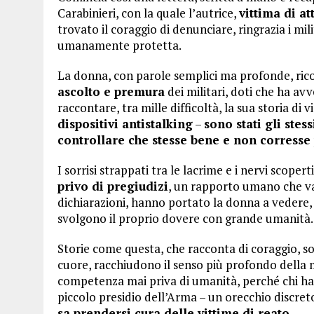
Carabinieri, con la quale l’autrice,
vittima di at
trovato il coraggio di denunciare, ringrazia i mil
umanamente protetta.
La donna, con parole semplici ma profonde, ric
ascolto e premura
dei militari, doti che ha avv
raccontare, tra mille difficoltà, la sua storia di 
dispositivi antistalking
–
sono stati gli stes
controllare che stesse bene e non corresse 
I sorrisi strappati tra le lacrime e i nervi scoperti
privo di pregiudizi
, un rapporto umano che va 
dichiarazioni, hanno portato la donna a vedere, 
svolgono il proprio dovere con grande umanità.
Storie come questa, che racconta di coraggio, so
cuore, racchiudono il senso più profondo della 
competenza mai priva di umanità, perché chi ha 
piccolo presidio dell’Arma – un orecchio discret
sa prendersi cura delle vittime di reato.