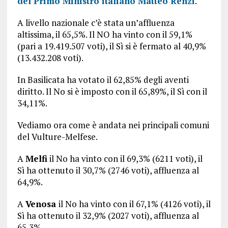
del Primo Ministro italiano Matteo Renzi
.
A livello nazionale c’è stata un’affluenza
altissima, il 65,5%. Il NO ha vinto con il 59,1%
(pari a 19.419.507 voti), il Sì si è fermato al 40,9%
(13.432.208 voti).
In Basilicata ha votato il 62,85% degli aventi
diritto. Il No si è imposto con il 65,89%, il Sì con il
34,11%.
Vediamo ora come è andata nei principali comuni
del Vulture-Melfese.
A
Melfi
il No ha vinto con il 69,3% (6211 voti), il
Sì ha ottenuto il 30,7% (2746 voti), affluenza al
64,9%.
A
Venosa
il No ha vinto con il 67,1% (4126 voti), il
Sì ha ottenuto il 32,9% (2027 voti), affluenza al
65,3%.