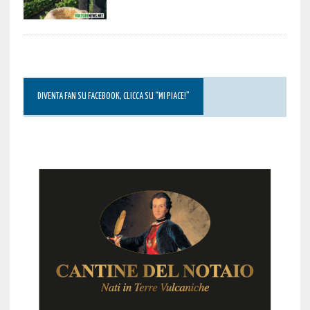
DIVENTA FAN SU FACEBOOK, CLICCA SU “MI PIACE!”