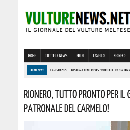
HOME
TUTTE LE NEWS
MELFI
LAVELLO
RIONERO
ULTIME NEWS
6 AGOSTO 2026
|
BASILICATA: PER LE IMPRESE VIVAISTICHE FORESTALI UN
6 AGOSTO 2026
|
PER IL GRAVE INCENDIO IN BASILICATA, CARABINIERI FORESTALI DENUNCIANO U
Rionero, Tutto Pronto Per Il
6 AGOSTO 2026
|
BONUS ASSUNZIONE PER MADRI DI ALMENO TRE FIGLI: ECCO I REQUISITI
6 AGOSTO 2026
|
LUCE E GAS, PREZZI IN AUMENTO A LUGLIO: ECCO L’IMPATTO SULLE BOLLETTE 
Patronale Del Carmelo!
6 AGOSTO 2026
|
BARILE ENTRA NEL VIVO DELL’ESTATE: ECCO IL RICCO PROGRAMMA DI EVENTI PE