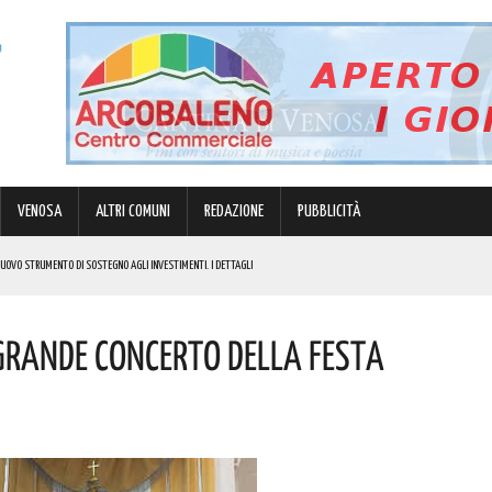
VENOSA
ALTRI COMUNI
REDAZIONE
PUBBLICITÀ
 NUOVO STRUMENTO DI SOSTEGNO AGLI INVESTIMENTI. I DETTAGLI
N 63ENNE. I DETTAGLI
 Grande Concerto Della Festa
E I COSTI ATTESI
R GRANDI E PICCINI