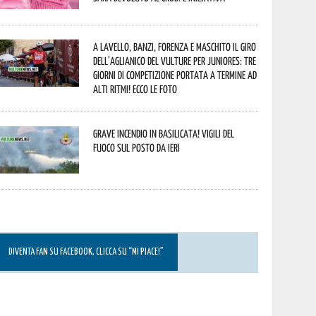
A Lavello, Banzi, Forenza e Maschito il Giro
dell’Aglianico del Vulture per juniores: tre
giorni di competizione portata a termine ad
alti ritmi! Ecco le foto
Grave incendio in Basilicata! Vigili del
fuoco sul posto da ieri
DIVENTA FAN SU FACEBOOK, CLICCA SU “MI PIACE!”