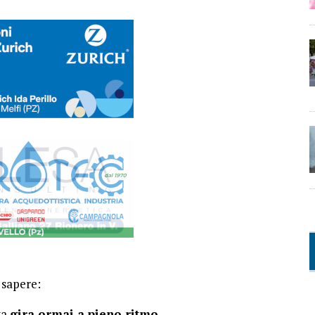
 sapere:
va
gira ormai a pieno ritmo.