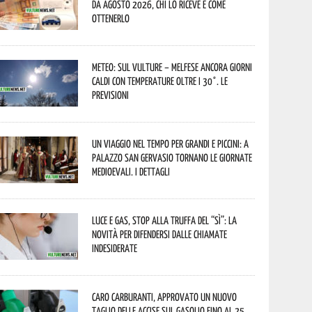
da agosto 2026, chi lo riceve e come
ottenerlo
Meteo: sul Vulture – melfese ancora giorni
caldi con temperature oltre i 30°. Le
previsioni
Un viaggio nel tempo per grandi e piccini: a
Palazzo San Gervasio tornano le Giornate
Medioevali. I dettagli
Luce e gas, stop alla truffa del “Sì”: la
novità per difendersi dalle chiamate
indesiderate
Caro carburanti, approvato un nuovo
taglio delle accise sul gasolio fino al 25