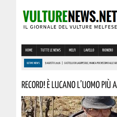
HOME
TUTTE LE NEWS
MELFI
LAVELLO
RIONERO
ULTIME NEWS
9 AGOSTO 2026
|
CASTELLO DI LAGOPESOLE, MANCA POCHISSIMO ALLE GIO
PROGRAMMA
Record! È Lucano L’uomo Più A
9 AGOSTO 2026
|
VINCITA DA RECORD A MELFI DI OLTRE 600000 EURO! AUGURI AL FORTUNATO
8 AGOSTO 2026
|
BASILICATA, BRUTTO INCIDENTE SU QUESTA STRADA! ELIAMBULANZA SUL P
8 AGOSTO 2026
|
FERRERO ASSUME OPERAI SENZA ESPERIENZA: COME PRESENTARE LA DOMAN
9 AGOSTO 2026
|
A MONDI LUCANI PREMIATA MICHELA GRIMOLIZZI DI BARILE, RESIDENTE A MIL