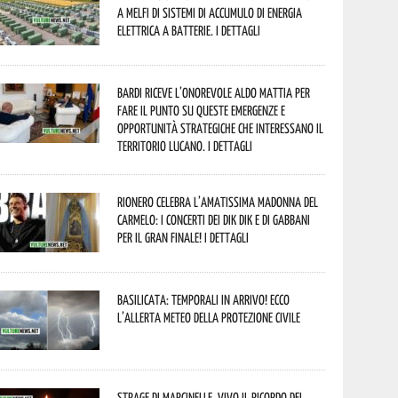
a Melfi di sistemi di accumulo di energia
elettrica a batterie. I dettagli
Bardi riceve l’onorevole Aldo Mattia per
fare il punto su queste emergenze e
opportunità strategiche che interessano il
territorio lucano. I dettagli
Rionero celebra l’amatissima Madonna del
Carmelo: i concerti dei DIK DIK e di Gabbani
per il gran finale! I dettagli
Basilicata: temporali in arrivo! Ecco
l’allerta meteo della Protezione civile
Strage di Marcinelle, vivo il ricordo del