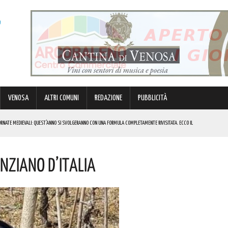
VENOSA
ALTRI COMUNI
REDAZIONE
PUBBLICITÀ
RNATE MEDIEVALI: QUEST’ANNO SI SVOLGERANNO CON UNA FORMULA COMPLETAMENTE RIVISITATA. ECCO IL
nziano D’Italia
OSTO
DA
ANO: METTERÀ A DISPOSIZIONE DEL TERRITORIO LE SUE ESPERIENZE E RELAZIONI. COMPLIMENTI