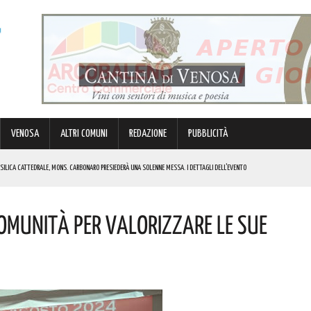
VENOSA
ALTRI COMUNI
REDAZIONE
PUBBLICITÀ
BASILICA CATTEDRALE, MONS. CARBONARO PRESIEDERÀ UNA SOLENNE MESSA. I DETTAGLI DELL’EVENTO
MULO DI ENERGIA ELETTRICA A BATTERIE. I DETTAGLI
omunità Per Valorizzare Le Sue
RGENZE E OPPORTUNITÀ STRATEGICHE CHE INTERESSANO IL TERRITORIO LUCANO. I DETTAGLI
IK E DI GABBANI PER IL GRAN FINALE! I DETTAGLI
REGOLA: “IL PROBLEMA RIGUARDA L’INTERO TERRITORIO NAZIONALE”! I DETTAGLI