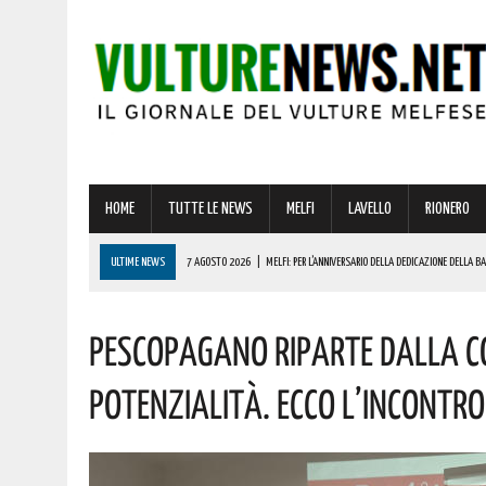
HOME
TUTTE LE NEWS
MELFI
LAVELLO
RIONERO
ULTIME NEWS
7 AGOSTO 2026
|
MELFI: PER L’ANNIVERSARIO DELLA DEDICAZIONE DELLA 
7 AGOSTO 2026
|
DALLA REGIONE VIA LIBERA ALLA REALIZZAZIONE A MELFI DI SISTEMI DI ACCU
Pescopagano Riparte Dalla C
7 AGOSTO 2026
|
BARDI RICEVE L’ONOREVOLE ALDO MATTIA PER FARE IL PUNTO SU QUESTE EME
7 AGOSTO 2026
|
RIONERO CELEBRA L’AMATISSIMA MADONNA DEL CARMELO: I CONCERTI DEI DIK D
Potenzialità. Ecco L’incontro
7 AGOSTO 2026
|
BENZINA ANNACQUATA E GASOLIO SPORCO, UN IMPIANTO SU CINQUE NON È IN 