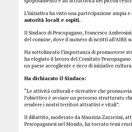
spopolamento e all’attrattività dei piccoli centri
L’iniziativa ha visto una partecipazione ampia e 
autorità locali e ospiti.
Il Sindaco di Pescopagano, Francesco Ambrosini,
del comune, dove il numero di iscritti all’AIRE s
Ha sottolineato l’importanza di promuovere str
ha elogiato il lavoro del Comitato Pescopagano 2
un paese accogliente e ricco di iniziative cultural
Ha dichiarato il Sindaco:
“Le attività culturali e ricreative che promuovi
l’obiettivo è avviare un percorso strutturato che
rendere i nostri territori attrattivi e vitali”.
Il dibattito, moderato da Maurizia Zazzerini, att
Pescopaganesi nel Mondo, ha toccato temi cruciali