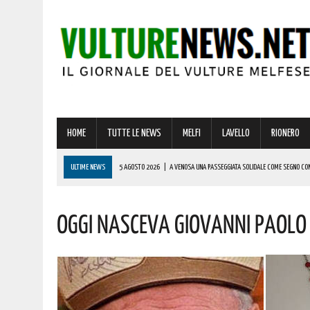
HOME
TUTTE LE NEWS
MELFI
LAVELLO
RIONERO
ULTIME NEWS
5 AGOSTO 2026
|
A VENOSA UNA PASSEGGIATA SOLIDALE COME SEGNO CONCR
5 AGOSTO 2026
|
A LAVELLO, BANZI, FORENZA E MASCHITO IL GIRO DELL’AGLIANICO DEL VULTUR
Oggi Nasceva Giovanni Paolo I
5 AGOSTO 2026
|
GRAVE INCENDIO IN BASILICATA! VIGILI DEL FUOCO SUL POSTO DA IERI
5 AGOSTO 2026
|
“IL CAPORALATO. UNA STORIA”: A VENOSA UN MOMENTO DI RIFLESSIONE SU LAV
5 AGOSTO 2026
|
AD ATELLA AL VIA I LAVORI DEL PROGETTO “CORTOMETRAGGIO CONTRO IL BUL