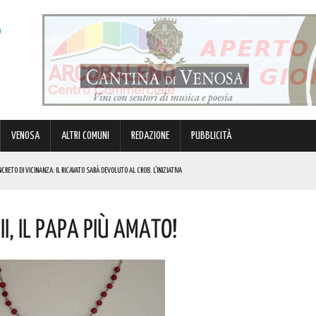
VENOSA
ALTRI COMUNI
REDAZIONE
PUBBLICITÀ
ETO DI VICINANZA: IL RICAVATO SARÀ DEVOLUTO AL CROB. L’INIZIATIVA
E PER JUNIORES: TRE GIORNI DI COMPETIZIONE PORTATA A TERMINE AD ALTI RITMI! ECCO LE FOTO
I, Il Papa Più Amato!
ORO, DIRITTI E LEGALITÀ. I DETTAGLI
LISMO”: ENTRO AGOSTO LA STORIA DIVENTERÀ UN VIDEO. L’INIZIATIVA