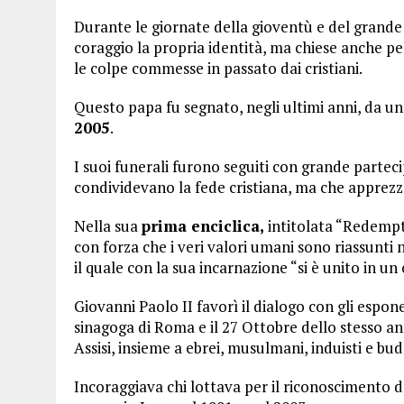
Durante le giornate della gioventù e del grande g
coraggio la propria identità, ma chiese anche perd
le colpe commesse in passato dai cristiani.
Questo papa fu segnato, negli ultimi anni, da un
2005
.
I suoi funerali furono seguiti con grande parte
condividevano la fede cristiana, ma che apprezz
Nella sua
prima enciclica,
intitolata “Redempto
con forza che i veri valori umani sono riassunti n
il quale con la sua incarnazione “si è unito in u
Giovanni Paolo II favorì il dialogo con gli esponen
sinagoga di Roma e il 27 Ottobre dello stesso 
Assisi, insieme a ebrei, musulmani, induisti e budd
Incoraggiava chi lottava per il riconoscimento d