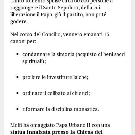
Tanto fomento spinse circa 60.000 persone a
raggiungere il
Santo Sepolcro, della cui
liberazione il Papa, già dipartito, non poté
godere.
Nel corso del Concilio, vennero emanati 16
canoni per:
condannare la
simonia
(acquisto di beni sacri
spirituali);
proibire le investiture laiche;
ordinare il celibato ai chierici;
riformare la disciplina monastica.
Melfi ha omaggiato Papa Urbano II con una
statua innalzata presso la
Chiesa dei