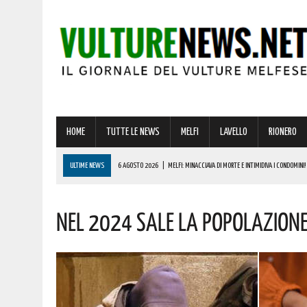
HOME
TUTTE LE NEWS
MELFI
LAVELLO
RIONERO
ULTIME NEWS
6 AGOSTO 2026
|
MELFI: MINACCIAVA DI MORTE E INTIMIDIVA I CONDOMINI!
6 AGOSTO 2026
|
LA DOMUS DI PALAZZO SAN GERVASIO SVELA I SUOI SEGRETI: L’INCONTRO
Nel 2024 Sale La Popolazione A
6 AGOSTO 2026
|
ADDIO A UN GIGANTE DELLA MUSICA ITALIANA: È MORTO FRANCESCO GUCCIN
6 AGOSTO 2026
|
TRUFFA SPID, LA FALSA RICHIESTA DEL CANONE CHE RUBA DATI E CARTE DELL
6 AGOSTO 2026
|
LUCE E GAS, PREZZI IN AUMENTO A LUGLIO: ECCO L’IMPATTO SULLE BOLLETTE 