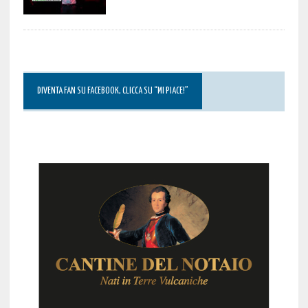
DIVENTA FAN SU FACEBOOK, CLICCA SU “MI PIACE!”