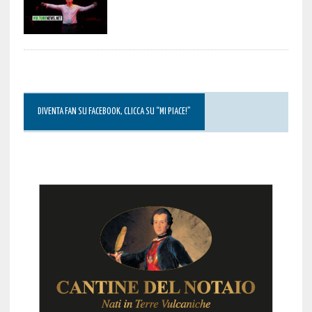
DIVENTA FAN SU FACEBOOK, CLICCA SU “MI PIACE!”