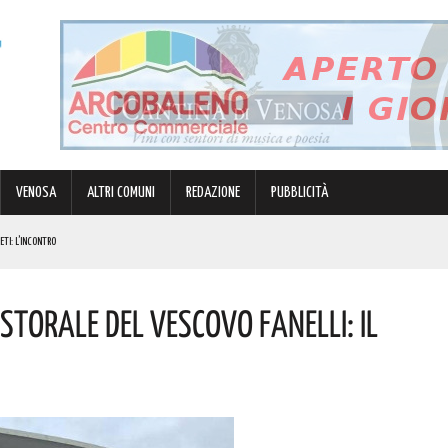
VENOSA
ALTRI COMUNI
REDAZIONE
PUBBLICITÀ
ETI: L’INCONTRO
I
astorale Del Vescovo Fanelli: Il
E PERSONE
ATORI STAGIONALI LUCANI
LIZIA