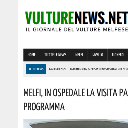
HOME
TUTTE LE NEWS
MELFI
LAVELLO
RIONERO
ULTIME NEWS
6 AGOSTO 2026
|
LA DOMUS DI PALAZZO SAN GERVASIO SVELA I SUOI SEGR
6 AGOSTO 2026
|
ADDIO A UN GIGANTE DELLA MUSICA ITALIANA: È MORTO FRANCESCO GUCCIN
Melfi, In Ospedale La Visita P
6 AGOSTO 2026
|
TRUFFA SPID, LA FALSA RICHIESTA DEL CANONE CHE RUBA DATI E CARTE DELL
6 AGOSTO 2026
|
CASE MOBILI E RECUPERO DEI BORGHI: LA RICETTA DI COLDIRETTI PER I LAVOR
Programma
6 AGOSTO 2026
|
MELFI: MINACCIAVA DI MORTE E INTIMIDIVA I CONDOMINI! INTERVENUTA LA PO