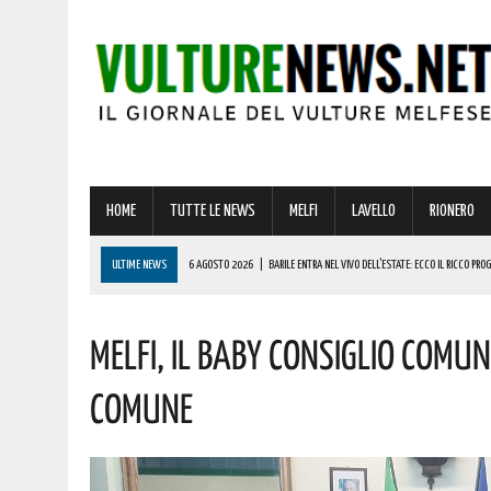
HOME
TUTTE LE NEWS
MELFI
LAVELLO
RIONERO
ULTIME NEWS
6 AGOSTO 2026
|
BARILE ENTRA NEL VIVO DELL’ESTATE: ECCO IL RICCO PRO
6 AGOSTO 2026
|
BASILICATA: PER LE IMPRESE VIVAISTICHE FORESTALI UN NUOVO STRUMENTO 
Melfi, Il Baby Consiglio Comuna
6 AGOSTO 2026
|
PER IL GRAVE INCENDIO IN BASILICATA, CARABINIERI FORESTALI DENUNCIANO U
6 AGOSTO 2026
|
BONUS ASSUNZIONE PER MADRI DI ALMENO TRE FIGLI: ECCO I REQUISITI
Comune
7 AGOSTO 2026
|
RIPACANDIDA, OGGI SI FESTEGGIA SAN DONATO! AUGURI A CHI PORTA IL SUO