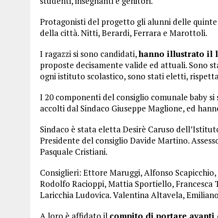
studenti, insegnanti e genitori.
Protagonisti del progetto gli alunni delle quinte 
della città. Nitti, Berardi, Ferrara e Marottoli.
I ragazzi si sono candidati,
hanno illustrato il
proposte decisamente valide ed attuali. Sono stat
ogni istituto scolastico, sono stati eletti, rispe
I 20 componenti del consiglio comunale baby si so
accolti dal Sindaco Giuseppe Maglione, ed hanno
Sindaco è stata eletta Desirè Caruso dell’Istitut
Presidente del consiglio Davide Martino. Assess
Pasquale Cristiani.
Consiglieri: Ettore Maruggi, Alfonso Scapicchio
Rodolfo Racioppi, Mattia Sportiello, Francesca 
Laricchia Ludovica. Valentina Altavela, Emiliano
A loro è affidato il
compito di portare avanti 