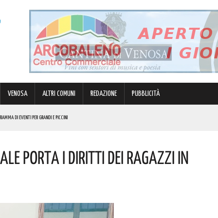
VENOSA
ALTRI COMUNI
REDAZIONE
PUBBLICITÀ
GRAMMA DI EVENTI PER GRANDI E PICCINI
DI SOSTEGNO AGLI INVESTIMENTI. I DETTAGLI
le Porta I Diritti Dei Ragazzi In
N 63ENNE. I DETTAGLI
 NOME