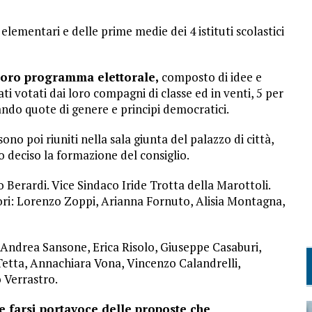
elementari e delle prime medie dei 4 istituti scolastici
 loro programma elettorale,
composto di idee e
i votati dai loro compagni di classe ed in venti, 5 per
ttando quote di genere e principi democratici.
no poi riuniti nella sala giunta del palazzo di città,
 deciso la formazione del consiglio.
o Berardi. Vice Sindaco Iride Trotta della Marottoli.
ori: Lorenzo Zoppi, Arianna Fornuto, Alisia Montagna,
, Andrea Sansone, Erica Risolo, Giuseppe Casaburi,
Tetta, Annachiara Vona, Vincenzo Calandrelli,
 Verrastro.
e farsi portavoce delle proposte che