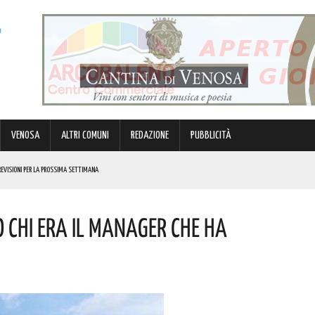
VENOSA
ALTRI COMUNI
REDAZIONE
PUBBLICITÀ
REVISIONI PER LA PROSSIMA SETTIMANA
ANO: METTERÀ A DISPOSIZIONE DEL TERRITORIO LE SUE ESPERIENZE E RELAZIONI. COMPLIMENTI
 CHI ERA IL MANAGER CHE HA
 QUEST’ANNO SI SVOLGERANNO CON UNA FORMULA COMPLETAMENTE RIVISITATA. ECCO IL PROGRAMMA