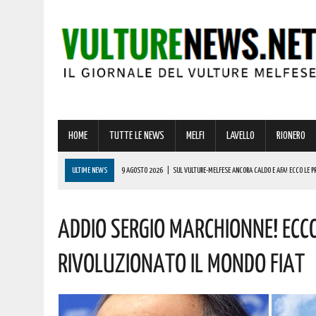
HOME
TUTTE LE NEWS
MELFI
LAVELLO
RIONERO
ULTIME NEWS
9 AGOSTO 2026
|
SUL VULTURE-MELFESE ANCORA CALDO E AFA! ECCO LE P
9 AGOSTO 2026
|
A MONDI LUCANI PREMIATA MICHELA GRIMOLIZZI DI BARILE, RESIDENTE A MIL
ADDIO SERGIO MARCHIONNE! ECCO
9 AGOSTO 2026
|
CASTELLO DI LAGOPESOLE, MANCA POCHISSIMO ALLE GIORNATE MEDIEVALI:
9 AGOSTO 2026
|
VINCITA DA RECORD A MELFI DI OLTRE 600000 EURO! AUGURI AL FORTUNATO
RIVOLUZIONATO IL MONDO FIAT
9 AGOSTO 2026
|
A BARILE ARRIVA L’ANGURIA PARTY! I DETTAGLI