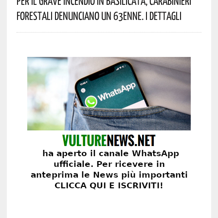
Per Il Grave Incendio In Basilicata, Carabinieri
Forestali Denunciano Un 63enne. I Dettagli