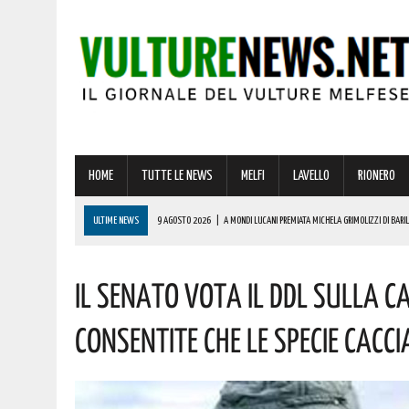
HOME
TUTTE LE NEWS
MELFI
LAVELLO
RIONERO
ULTIME NEWS
9 AGOSTO 2026
|
A MONDI LUCANI PREMIATA MICHELA GRIMOLIZZI DI BARILE
COMPLIMENTI
Il Senato Vota Il Ddl Sulla Ca
9 AGOSTO 2026
|
CASTELLO DI LAGOPESOLE, MANCA POCHISSIMO ALLE GIORNATE MEDIEVALI:
9 AGOSTO 2026
|
VINCITA DA RECORD A MELFI DI OLTRE 600000 EURO! AUGURI AL FORTUNATO
Consentite Che Le Specie Caccia
8 AGOSTO 2026
|
BASILICATA, BRUTTO INCIDENTE SU QUESTA STRADA! ELIAMBULANZA SUL P
9 AGOSTO 2026
|
SUL VULTURE-MELFESE ANCORA CALDO E AFA! ECCO LE PREVISIONI PER LA 