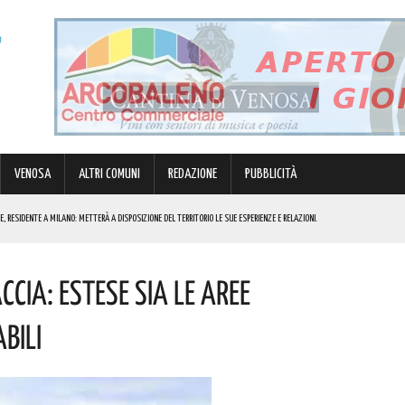
VENOSA
ALTRI COMUNI
REDAZIONE
PUBBLICITÀ
, RESIDENTE A MILANO: METTERÀ A DISPOSIZIONE DEL TERRITORIO LE SUE ESPERIENZE E RELAZIONI.
ccia: Estese Sia Le Aree
 QUEST’ANNO SI SVOLGERANNO CON UNA FORMULA COMPLETAMENTE RIVISITATA. ECCO IL PROGRAMMA
bili
OSTO
PROSSIMA SETTIMANA