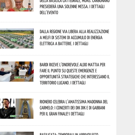
della Basilica Cattedrale, Mons. Carbonaro
presiederà una solenne messa. I dettagli
dell’evento
Dalla Regione via libera alla realizzazione
a Melfi di sistemi di accumulo di energia
elettrica a batterie. I dettagli
Bardi riceve l’onorevole Aldo Mattia per
fare il punto su queste emergenze e
opportunità strategiche che interessano il
territorio lucano. I dettagli
Rionero celebra l’amatissima Madonna del
Carmelo: i concerti dei DIK DIK e di Gabbani
per il gran finale! I dettagli
Basilicata: temporali in arrivo! Ecco