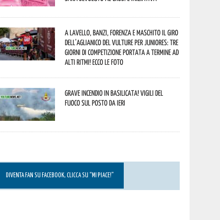
A Lavello, Banzi, Forenza e Maschito il Giro
dell’Aglianico del Vulture per juniores: tre
giorni di competizione portata a termine ad
alti ritmi! Ecco le foto
Grave incendio in Basilicata! Vigili del
fuoco sul posto da ieri
DIVENTA FAN SU FACEBOOK, CLICCA SU “MI PIACE!”