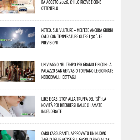
da agosto 2026, chi lo riceve e come
ottenerlo
Meteo: sul Vulture – melfese ancora giorni
caldi con temperature oltre i 30°. Le
previsioni
Un viaggio nel tempo per grandi e piccini: a
Palazzo San Gervasio tornano le Giornate
Medioevali. I dettagli
Luce e gas, stop alla truffa del “Sì”: la
novità per difendersi dalle chiamate
indesiderate
Caro carburanti, approvato un nuovo
taglio delle accise sul gasolio fino al 25