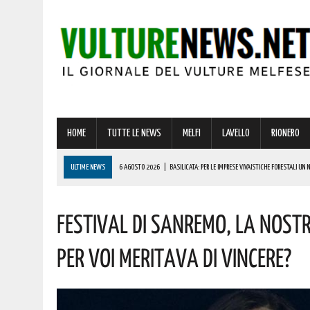
HOME
TUTTE LE NEWS
MELFI
LAVELLO
RIONERO
ULTIME NEWS
6 AGOSTO 2026
|
BASILICATA: PER LE IMPRESE VIVAISTICHE FORESTALI UN
6 AGOSTO 2026
|
PER IL GRAVE INCENDIO IN BASILICATA, CARABINIERI FORESTALI DENUNCIANO U
Festival Di Sanremo, La Nostr
6 AGOSTO 2026
|
BONUS ASSUNZIONE PER MADRI DI ALMENO TRE FIGLI: ECCO I REQUISITI
6 AGOSTO 2026
|
LUCE E GAS, PREZZI IN AUMENTO A LUGLIO: ECCO L’IMPATTO SULLE BOLLETTE 
Per Voi Meritava Di Vincere?
6 AGOSTO 2026
|
BARILE ENTRA NEL VIVO DELL’ESTATE: ECCO IL RICCO PROGRAMMA DI EVENTI PE