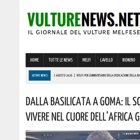
HOME
TUTTE LE NEWS
MELFI
LAVELLO
RIONERO
ULTIME NEWS
7 AGOSTO 2026
|
MELFI: PER L’ANNIVERSARIO DELLA DEDICAZIONE DELLA 
7 AGOSTO 2026
|
DALLA REGIONE VIA LIBERA ALLA REALIZZAZIONE A MELFI DI SISTEMI DI ACCU
Dalla Basilicata A Goma: Il S
7 AGOSTO 2026
|
BARDI RICEVE L’ONOREVOLE ALDO MATTIA PER FARE IL PUNTO SU QUESTE EME
7 AGOSTO 2026
|
RIONERO CELEBRA L’AMATISSIMA MADONNA DEL CARMELO: I CONCERTI DEI DIK D
Vivere Nel Cuore Dell’Africa 
7 AGOSTO 2026
|
BENZINA ANNACQUATA E GASOLIO SPORCO, UN IMPIANTO SU CINQUE NON È IN 