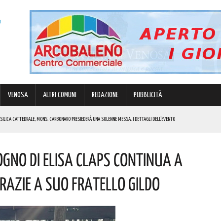
VENOSA
ALTRI COMUNI
REDAZIONE
PUBBLICITÀ
BASILICA CATTEDRALE, MONS. CARBONARO PRESIEDERÀ UNA SOLENNE MESSA. I DETTAGLI DELL’EVENTO
MULO DI ENERGIA ELETTRICA A BATTERIE. I DETTAGLI
ogno Di Elisa Claps Continua A
RGENZE E OPPORTUNITÀ STRATEGICHE CHE INTERESSANO IL TERRITORIO LUCANO. I DETTAGLI
IK E DI GABBANI PER IL GRAN FINALE! I DETTAGLI
Grazie A Suo Fratello Gildo
REGOLA: “IL PROBLEMA RIGUARDA L’INTERO TERRITORIO NAZIONALE”! I DETTAGLI