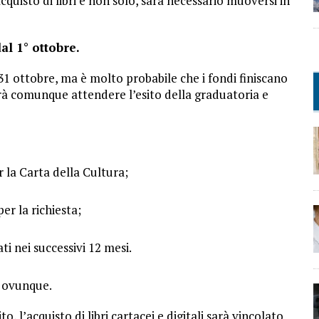
cquisto di libri e non solo, sarà necessario muoversi in
al 1° ottobre.
l 31 ottobre, ma è molto probabile che i fondi finiscano
erà comunque attendere l’esito della graduatoria e
 la Carta della Cultura;
per la richiesta;
ti nei successivi 12 mesi.
o ovunque.
, l’acquisto di libri cartacei e digitali sarà vincolato