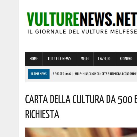
HOME
TUTTE LE NEWS
MELFI
LAVELLO
RIONERO
ULTIME NEWS
6 AGOSTO 2026
|
LA DOMUS DI PALAZZO SAN GERVASIO SVELA I SUOI SEGR
6 AGOSTO 2026
|
ADDIO A UN GIGANTE DELLA MUSICA ITALIANA: È MORTO FRANCESCO GUCCIN
Carta Della Cultura Da 500 Eu
6 AGOSTO 2026
|
TRUFFA SPID, LA FALSA RICHIESTA DEL CANONE CHE RUBA DATI E CARTE DELL
6 AGOSTO 2026
|
LUCE E GAS, PREZZI IN AUMENTO A LUGLIO: ECCO L’IMPATTO SULLE BOLLETTE 
Richiesta
6 AGOSTO 2026
|
MELFI: MINACCIAVA DI MORTE E INTIMIDIVA I CONDOMINI! INTERVENUTA LA PO