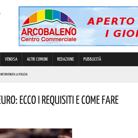
VENOSA
ALTRI COMUNI
REDAZIONE
PUBBLICITÀ
ETI: L’INCONTRO
I
ro: Ecco I Requisiti E Come Fare
E PERSONE
E I COSTI ATTESI
LIZIA