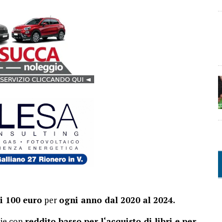
di 100 euro
per
ogni anno dal 2020 al 2024.
lie con
reddito basso per l‘acquisto di libri e per