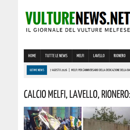
HOME
TUTTE LE NEWS
MELFI
LAVELLO
RIONERO
ULTIME NEWS
7 AGOSTO 2026
|
MELFI: PER L’ANNIVERSARIO DELLA DEDICAZIONE DELLA 
7 AGOSTO 2026
|
DALLA REGIONE VIA LIBERA ALLA REALIZZAZIONE A MELFI DI SISTEMI DI ACCU
Calcio Melfi, Lavello, Rionero:
7 AGOSTO 2026
|
BARDI RICEVE L’ONOREVOLE ALDO MATTIA PER FARE IL PUNTO SU QUESTE EME
7 AGOSTO 2026
|
RIONERO CELEBRA L’AMATISSIMA MADONNA DEL CARMELO: I CONCERTI DEI DIK D
7 AGOSTO 2026
|
BENZINA ANNACQUATA E GASOLIO SPORCO, UN IMPIANTO SU CINQUE NON È IN 