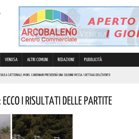
VENOSA
ALTRI COMUNI
REDAZIONE
PUBBLICITÀ
BASILICA CATTEDRALE, MONS. CARBONARO PRESIEDERÀ UNA SOLENNE MESSA. I DETTAGLI DELL’EVENTO
MULO DI ENERGIA ELETTRICA A BATTERIE. I DETTAGLI
 Ecco I Risultati Delle Partite
RGENZE E OPPORTUNITÀ STRATEGICHE CHE INTERESSANO IL TERRITORIO LUCANO. I DETTAGLI
IK E DI GABBANI PER IL GRAN FINALE! I DETTAGLI
REGOLA: “IL PROBLEMA RIGUARDA L’INTERO TERRITORIO NAZIONALE”! I DETTAGLI