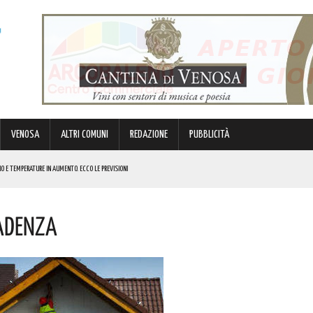
VENOSA
ALTRI COMUNI
REDAZIONE
PUBBLICITÀ
O E TEMPERATURE IN AUMENTO. ECCO LE PREVISIONI
NOTIZIE
cadenza
 NOME
R GRANDI E PICCINI
 LA SITUAZIONE