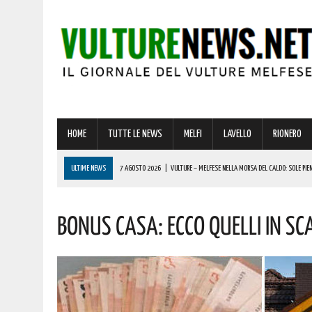
HOME
TUTTE LE NEWS
MELFI
LAVELLO
RIONERO
ULTIME NEWS
7 AGOSTO 2026
|
VULTURE – MELFESE NELLA MORSA DEL CALDO: SOLE PIEN
7 AGOSTO 2026
|
MINI-VITALIZI IN BASILICATA: ESPLODE LA PROTESTA DEI GIOVANI. LE ULTIME 
Bonus Casa: Ecco Quelli In S
7 AGOSTO 2026
|
RIPACANDIDA, OGGI SI FESTEGGIA SAN DONATO! AUGURI A CHI PORTA IL SUO
6 AGOSTO 2026
|
BARILE ENTRA NEL VIVO DELL’ESTATE: ECCO IL RICCO PROGRAMMA DI EVENTI PE
7 AGOSTO 2026
|
BASILICATA, BONUS CASA PER 450 FAMIGLIE: “REGIONE FACCIA CHIAREZZA”.