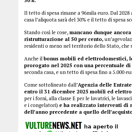
30%.
Il tetto di spesa rimane a 96mila euro. Dal 2028 a
casa l’aliquota sarà del 30% e il tetto di spesa s
Stando così le cose,
mancano dunque ancora p
ristrutturazione al 50 per cento,
un’agevolazio
residenti o meno nel territorio dello Stato, che 
Anche il
bonus mobili ed elettrodomestici, le
prorogato nel 2025 con una percentuale di
seconda casa, e un tetto di spesa fino a 5.000 eu
Come sottolineato dall’
Agenzia delle Entrate
entro il 31 dicembre 2025
mobili ed elettr
per i forni, alla classe E per le lavatrici, le lavasc
e i congelatori)
e ha realizzato interventi di 
dell’anno precedente a quello dell’acquisto