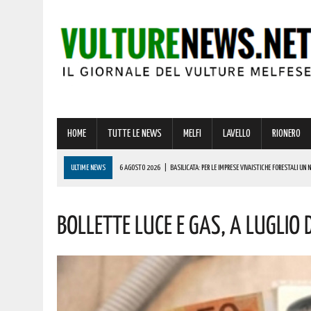
HOME
TUTTE LE NEWS
MELFI
LAVELLO
RIONERO
ULTIME NEWS
6 AGOSTO 2026
|
BASILICATA: PER LE IMPRESE VIVAISTICHE FORESTALI UN
6 AGOSTO 2026
|
PER IL GRAVE INCENDIO IN BASILICATA, CARABINIERI FORESTALI DENUNCIANO U
Bollette Luce E Gas, A Luglio 
6 AGOSTO 2026
|
BONUS ASSUNZIONE PER MADRI DI ALMENO TRE FIGLI: ECCO I REQUISITI
6 AGOSTO 2026
|
LUCE E GAS, PREZZI IN AUMENTO A LUGLIO: ECCO L’IMPATTO SULLE BOLLETTE 
6 AGOSTO 2026
|
BARILE ENTRA NEL VIVO DELL’ESTATE: ECCO IL RICCO PROGRAMMA DI EVENTI PE