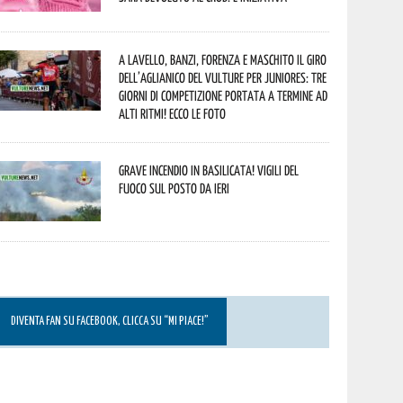
A Lavello, Banzi, Forenza e Maschito il Giro
dell’Aglianico del Vulture per juniores: tre
giorni di competizione portata a termine ad
alti ritmi! Ecco le foto
Grave incendio in Basilicata! Vigili del
fuoco sul posto da ieri
DIVENTA FAN SU FACEBOOK, CLICCA SU “MI PIACE!”