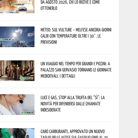
da agosto 2026, chi lo riceve e come
ottenerlo
Meteo: sul Vulture – melfese ancora giorni
caldi con temperature oltre i 30°. Le
previsioni
Un viaggio nel tempo per grandi e piccini: a
Palazzo San Gervasio tornano le Giornate
Medioevali. I dettagli
Luce e gas, stop alla truffa del “Sì”: la
novità per difendersi dalle chiamate
indesiderate
Caro carburanti, approvato un nuovo
taglio delle accise sul gasolio fino al 25