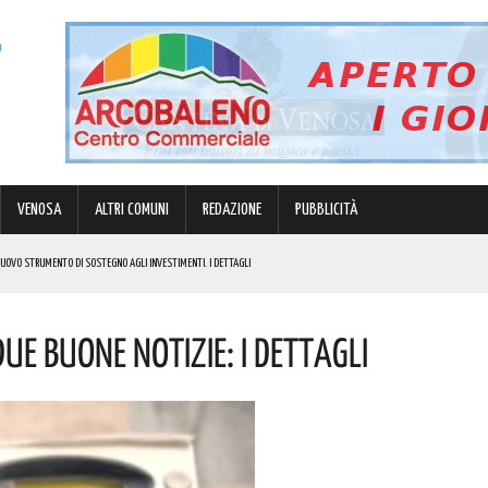
VENOSA
ALTRI COMUNI
REDAZIONE
PUBBLICITÀ
 NUOVO STRUMENTO DI SOSTEGNO AGLI INVESTIMENTI. I DETTAGLI
N 63ENNE. I DETTAGLI
Due Buone Notizie: I Dettagli
E I COSTI ATTESI
R GRANDI E PICCINI