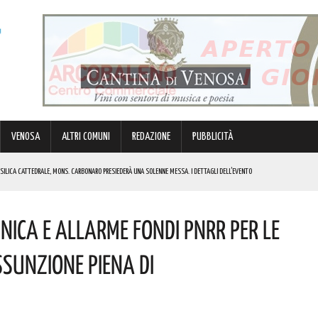
VENOSA
ALTRI COMUNI
REDAZIONE
PUBBLICITÀ
BASILICA CATTEDRALE, MONS. CARBONARO PRESIEDERÀ UNA SOLENNE MESSA. I DETTAGLI DELL’EVENTO
MULO DI ENERGIA ELETTRICA A BATTERIE. I DETTAGLI
nica E Allarme Fondi PNRR Per Le
RGENZE E OPPORTUNITÀ STRATEGICHE CHE INTERESSANO IL TERRITORIO LUCANO. I DETTAGLI
IK E DI GABBANI PER IL GRAN FINALE! I DETTAGLI
ssunzione Piena Di
REGOLA: “IL PROBLEMA RIGUARDA L’INTERO TERRITORIO NAZIONALE”! I DETTAGLI