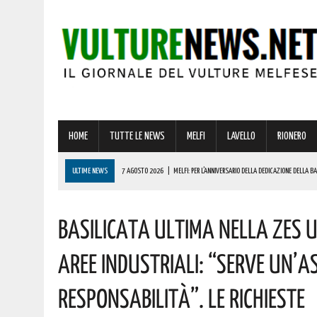
HOME
TUTTE LE NEWS
MELFI
LAVELLO
RIONERO
ULTIME NEWS
7 AGOSTO 2026
|
MELFI: PER L’ANNIVERSARIO DELLA DEDICAZIONE DELLA 
7 AGOSTO 2026
|
DALLA REGIONE VIA LIBERA ALLA REALIZZAZIONE A MELFI DI SISTEMI DI ACCU
Basilicata Ultima Nella ZES U
7 AGOSTO 2026
|
BARDI RICEVE L’ONOREVOLE ALDO MATTIA PER FARE IL PUNTO SU QUESTE EME
7 AGOSTO 2026
|
RIONERO CELEBRA L’AMATISSIMA MADONNA DEL CARMELO: I CONCERTI DEI DIK D
Aree Industriali: “Serve Un’a
7 AGOSTO 2026
|
BENZINA ANNACQUATA E GASOLIO SPORCO, UN IMPIANTO SU CINQUE NON È IN 
Responsabilità”. Le Richieste